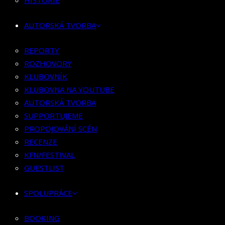
HISTORIE
KLUBOVNÍK
KLUBOVNA NA YOUTUBE
AUTORSKÁ TVORBA
AUTORSKÁ TVORBA
SUPPORTUJEME
REPORTY
PROPOJOVÁNÍ SCÉN
ROZHOVORY
RECENZE
KLUBOVNÍK
KFN/FESTIVAL
KLUBOVNA NA YOUTUBE
GUESTLIST
AUTORSKÁ TVORBA
SUPPORTUJEME
SPOLUPRÁCE
PROPOJOVÁNÍ SCÉN
RECENZE
BOOKING
KFN/FESTIVAL
PR SPOLUPRÁCE
GUESTLIST
MERCH
SPOLUPRÁCE
KONTAKT
BOOKING