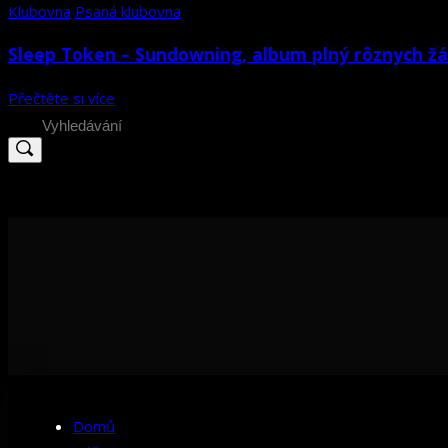
Klubovna
Psaná klubovna
Sleep Token – Sundowning, album plný rôznych ž
Přečtěte si více
Search
for:
Domů