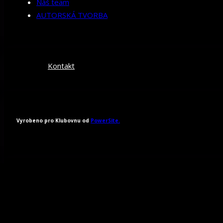
Náš team
AUTORSKÁ TVORBA
Kontakt
Vyrobeno pro Klubovnu od
PowerSite.
Všechna práva vyhrazena 2026.