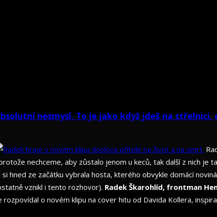
olutní nesmysl. To je jako když jdeš na střelnici, 
Rad
rotože nechceme, aby zůstalo jenom u keců, tak další z nich je 
 si hned ze začátku vybrala hosta, kterého obvykle domácí novin
tatně vznikl i tento rozhovor).
Radek Škarohlíd, frontman He
e rozpovídal o novém klipu na cover hitu od Davida Kollera, insp