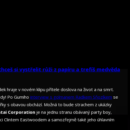
chceš si vystřelit růži z papíru a trefíš medvěda
ek hraje v novém klipu přítele doslova na život a na smrt.
tady! Po Gumiho
interview s golmanem Radkem Sňozíkem
se
ářky s obavou obchází. Možná to bude strachem z ukázky
ntai Corporation
je na jednu stranu obávaný party boy,
iraci Clintem Eastwoodem a samozřejmě také jeho úhlavním