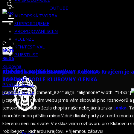
RECENZE
HISTORIE
KLUBOVNÍK
PR SPOLUPRÁCE
KFN/FESTIVAL
KLUBOVNA NA YOUTUBE
GUESTLIST
AUTORSKÁ TVORBA
SUPPORTUJEME
PROPOJOVÁNÍ SCÉN
RECENZE
Search
Od
Od
Od
Redakce Klubovny
Redakce Klubovny
Redakce Klubovny
KFN/FESTIVAL
for:
Od
03.01.2017
19.12.2016
16.11.2016
Redakce Klubovny
GUESTLIST
06.01.2018
Klubovna
Klubovna
Klubovna
Klubovna
Radek Škarohlíd: Srovnávat Kollera s Krajčem je abs
TOP 2016 PODLE KLUBOVNY / LENKA
Klubovna se představuje
TOP 2017 PODLE KLUBOVNY /LENKA
do hlavy
Přečtěte si více
Přečtěte si více
Přečtěte si více
[caption id="attachment_824" align="alignnone" width="1483"]
[/caption] Na novém webu jsme Vám slibovali plno rozhovorů a p
tentokrát tázacího žezla chopila naše nebojácná zrzka
Lenka.
Ta
mocnáře nebo příslibu mimořádně divoké party (v tomto modu os
kterému není nic svaté. V exkluzivním rozhovoru pro Klubovnu s
"oblíbenci" - Richardu Krajčovi. Příjemnou zábavu!
Domů