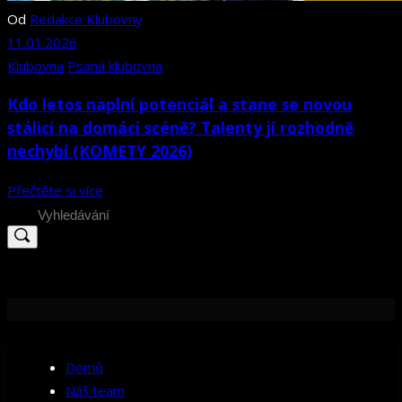
Od
Redakce Klubovny
11.01.2026
Klubovna
Psaná klubovna
Kdo letos naplní potenciál a stane se novou
stálicí na domácí scéně? Talenty jí rozhodně
nechybí (KOMETY 2026)
Přečtěte si více
Search
for:
Domů
Náš team