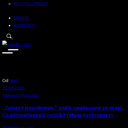
PR SPOLUPRÁCE
MERCH
KONTAKT
Od
Anet
22.07.2026
Klubovna
Reporty
„Colours jsou domov,“ znělo opakovaně ze stagí.
Co přinesl letošní ročník? (Maxi Fotoreport)
Přečtěte si více