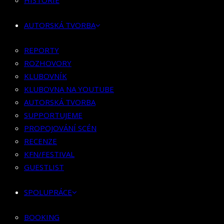
HISTORIE
KLUBOVNÍK
KLUBOVNA NA YOUTUBE
AUTORSKÁ TVORBA
AUTORSKÁ TVORBA
SUPPORTUJEME
REPORTY
PROPOJOVÁNÍ SCÉN
ROZHOVORY
RECENZE
KLUBOVNÍK
KFN/FESTIVAL
KLUBOVNA NA YOUTUBE
GUESTLIST
AUTORSKÁ TVORBA
SUPPORTUJEME
SPOLUPRÁCE
PROPOJOVÁNÍ SCÉN
RECENZE
BOOKING
KFN/FESTIVAL
PR SPOLUPRÁCE
GUESTLIST
MERCH
SPOLUPRÁCE
KONTAKT
BOOKING