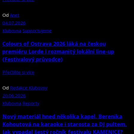
Od
Anet
04.07.2026
Klubovna
Supportujeme
Colours of Ostrava 2026 láká na českou
premiéru Lorde i rozmanitý lokální line-up
(Festivalový průvodce)
Přečtěte si více
Od
Redakce Klubovny
20.06.2026
Klubovna
Reporty
Nový materiál hned několika kapel, Berenika
Kohoutová na karaoke i starosta za DJ pultem.
Jak vypadal šestý ročník festivalu KAMEN!CE?