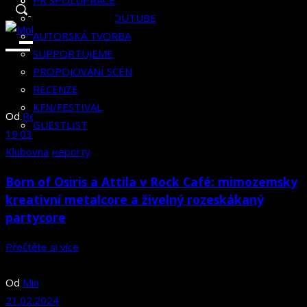
RECENZE
HISTORIE
KLUBOVNÍK
PR SPOLUPRÁCE
KFN/FESTIVAL
KLUBOVNA NA YOUTUBE
GUESTLIST
AUTORSKÁ TVORBA
SUPPORTUJEME
PROPOJOVÁNÍ SCÉN
RECENZE
KFN/FESTIVAL
Od
Redakce Klubovny
GUESTLIST
19.03.2024
Klubovna
Reporty
Born of Osiris a Attila v Rock Café: mimozemsky
kreativní metalcore a živelný rozeskákaný
partycore
Přečtěte si více
Od
Min
21.02.2024