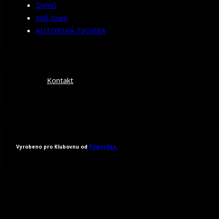
Domů
Náš team
AUTORSKÁ TVORBA
Kontakt
Vyrobeno pro Klubovnu od
PowerSite.
Všechna práva vyhrazena 2026.