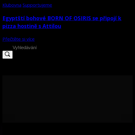
Klubovna
Supportujeme
Egyptští bohové BORN OF OSIRIS se připojí k
pizza hostině s Attilou
Přečtěte si více
Search
for: