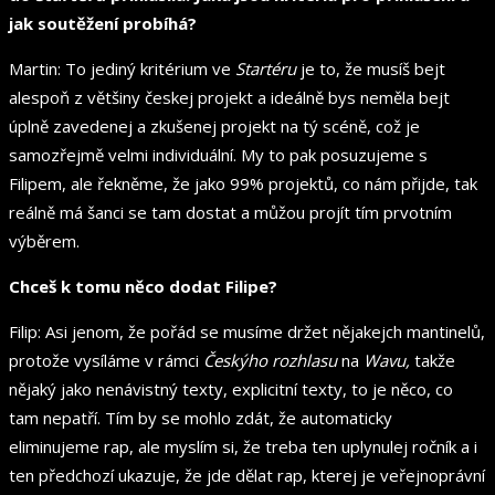
jak soutěžení probíhá?
Martin: To jediný kritérium ve
Startéru
je to, že musíš bejt
alespoň z většiny českej projekt a ideálně bys neměla bejt
úplně zavedenej a zkušenej projekt na tý scéně, což je
samozřejmě velmi individuální. My to pak posuzujeme s
Filipem, ale řekněme, že jako 99% projektů, co nám přijde, tak
reálně má šanci se tam dostat a můžou projít tím prvotním
výběrem.
Chceš k tomu něco dodat Filipe?
Filip: Asi jenom, že pořád se musíme držet nějakejch mantinelů,
protože vysíláme v rámci
Českýho rozhlasu
na
Wavu,
takže
nějaký jako nenávistný texty, explicitní texty, to je něco, co
tam nepatří. Tím by se mohlo zdát, že automaticky
eliminujeme rap, ale myslím si, že treba ten uplynulej ročník a i
ten předchozí ukazuje, že jde dělat rap, kterej je veřejnoprávní