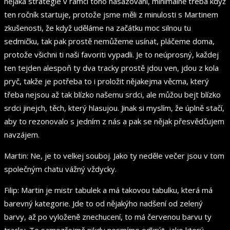
nějaká strategie v rámci toho nasazování, minimálně třeba když
ten ročník startuje, protože jsme měli z minulosti s Martinem
zkušenosti, že když uděláme na začátku moc silnou tu
sedmičku, tak pak prostě nemůžeme usínat, pláčeme doma,
protože všichni ti naši favoriti vypadli. Je to neúprosný, každej
ten tejden alespoň ty dva tracky prostě jdou ven, jdou z kola
pryč, takže je potřeba to i proložit nějakejma věcma, který
třeba nejsou až tak blízko našemu srdci, ale můžou bejt blízko
srdci jinejch, těch, který hlasujou. Jinak si myslím, že úplně stačí,
aby to rezonovalo s jedním z nás a pak se nějak přesvědčujem
navzájem.
Martin: Ne, je to velkej souboj. Jako ty neděle večer jsou v tom
společným chatu vážný vždycky.
Filip: Martin je mistr tabulek a má takovou tabulku, která má
barevný kategorie. Jde to od nějakýho nadšení od zelený
barvy, až po vyloženě znechucení, to má červenou barvu ty
tracky. To samozřejmě nikdy nesmíme odkrýt, jako který