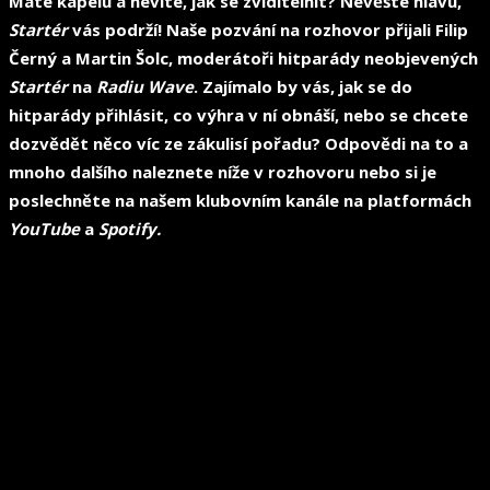
Máte kapelu a nevíte, jak se zviditelnit? Nevěšte hlavu,
Startér
vás podrží! Naše pozvání na rozhovor přijali Filip
Černý a Martin Šolc, moderátoři hitparády neobjevených
Startér
na
Radiu Wave
. Zajímalo by vás, jak se do
hitparády přihlásit, co výhra v ní obnáší, nebo se chcete
dozvědět něco víc ze zákulisí pořadu? Odpovědi na to a
mnoho dalšího naleznete níže v rozhovoru nebo si je
poslechněte na našem klubovním kanále na platformách
YouTube
a
Spotify.