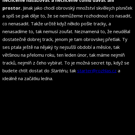
prostor.
Jiinak jako chodí obrovský množství skvělejch písniček
a spíš se pak děje to, že se nemůžeme rozhodnout co nasadit,
co nenasadit. Takže určitě když někdo pošle tracky, a
nenasadíme to, tak nemusí zoufat. Neznamená to, že neudělal
dostatečně dobrej track, jenom je tam obrovskej přetlak. Ty
ses ptala ještě na nějaký ty nejsušší období a měsíce, tak
většinou na přelomu roku, ten leden únor, tak máme nejmíň
tracků, nejmíň z čeho vybírat. To je možná secret tip, když se
budete chtít dostat do
Startéru,
tak
starter@rozhlas.cz
a
ideálně na začátku ledna.