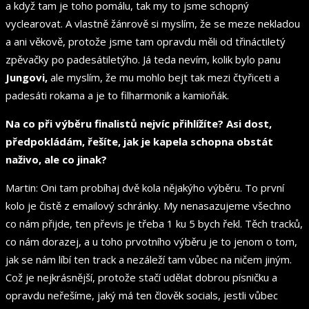
a když tam je toho pomálu, tak my to jsme schopný
vyclearovat. A vlastně žánrově si myslím, že se meze nekladou
a ani věkově, protože jsme tam opravdu měli od třináctiletý
zpěvačky po padesátiletýho. Já teda nevím, kolik bylo panu
Jungovi,
ale myslím, že mu mohlo bejt tak mezi čtyřiceti a
padesáti rokama a je to filharmonik a kamioňák.
Na co při výběru finalistů nejvíc přihlížíte? Asi dost,
předpokládám, řešíte, jak je kapela schopna obstát
naživo, ale co jinak?
Martin: Oni tam probíhaj dvě kola nějakýho výběru. To první
kolo je čistě z emailový
schránky. My nenasazujeme všechno
co nám přijde, ten převis je třeba 1 ku 5 bych řekl. Těch tracků,
co nám dorazej, a u toho prvotního výběru je to jenom o tom,
jak se nám líbí ten track a nezáleží tam vůbec na ničem jiným.
Což je nejkrásnější, protože stačí udělat dobrou písničku a
opravdu neřešíme, jaký má ten člověk socials, jestli vůbec