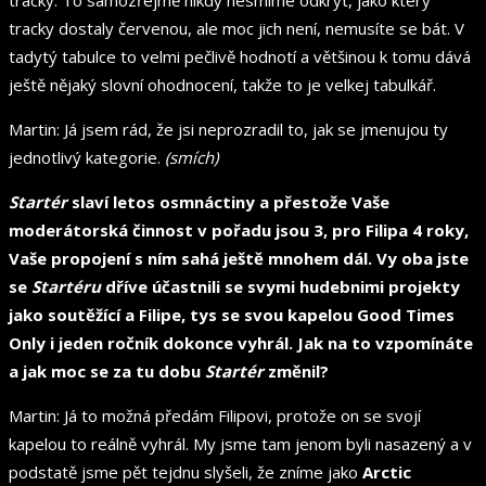
tracky dostaly červenou, ale moc jich není, nemusíte se bát. V
tadytý tabulce to velmi pečlivě hodnotí a většinou k tomu dává
ještě nějaký slovní ohodnocení, takže to je velkej tabulkář.
Martin: Já jsem rád, že jsi neprozradil to, jak se jmenujou ty
jednotlivý kategorie.
(smích)
Startér
slaví letos osmnáctiny a přestože Vaše
moderátorská činnost v pořadu jsou 3, pro Filipa 4 roky,
Vaše propojení s ním sahá ještě mnohem dál. Vy oba jste
se
Startéru
dříve účastnili se svymi hudebnimi projekty
jako soutěžící a Filipe, tys se svou kapelou Good Times
Only i jeden ročník dokonce vyhrál. Jak na to vzpomínáte
a jak moc se za tu dobu
Startér
změnil?
Martin: Já to možná předám Filipovi, protože on se svojí
kapelou to reálně vyhrál. My jsme tam jenom byli nasazený a v
podstatě jsme pět tejdnu
slyšeli, že zníme jako
Arctic