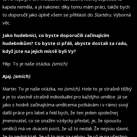
kapela neměla, a já nakonec díky tomu mám práci, takže bych
to doporučil jako úplně všem se přihlásit do
Startéru.
Výborná
věc.
Jako hudebníci, co byste doporučili začínajícím
hudebníkům? Co byste si přáli, abyste dostali za radu,
když jste na jejich místě byli Vy?
Filip: To je naše otázka.
(smích)
Ajaj.
(smích)
Martin: To je naše otázka, no
(smích).
Hele to je strašně těžký
a je to vlastně strašně individuální pro každýho umělce. Já se
jako s hodně začínajícíma umělcema potkávám i v rámci svojí
další práce pro label a řekl bych, že ten jeden společnej
jmenovatel, co se snažím vzdycky předat, je, že spoustu
umělců má ve dvaceti pocit, že už to nedali. Že nejsou slavní,
že to nedokázali, že už to maj za sebou, že už je na všechno