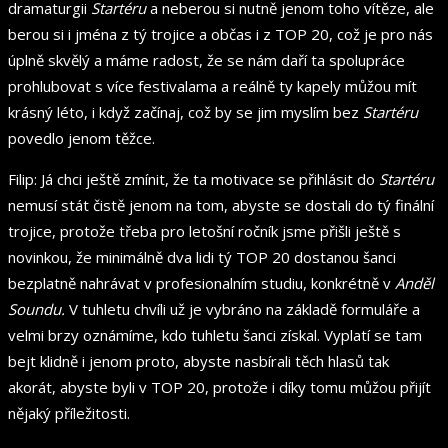
dramaturgii
Startéru
a neberou si nutně jenom toho vítěze, ale
berou si i jména z tý trojice a občas i z TOP 20, což je pro nás
úplně skvělý a máme radost, že se nám daří ta spolupráce
prohlubovat s více festivalama a reálně ty kapely můžou mít
krásný léto, i když začínaj, což by se jim myslím bez
Startéru
povedlo jenom těžce.
Filip: Já chci ještě zmínit, že ta motivace se přihlásit do
Startéru
nemusí stát čistě jenom na tom, abyste se dostali do tý finální
trojice, protože třeba pro letošní ročník jsme přišli ještě s
novinkou, že minimálně dva lidi tý TOP 20 dostanou šanci
bezplatně nahrávat v profesionalním studiu, konkrétně v
Anděl
Soundu.
V tuhletu chvíli už je vybráno na základě formuláře a
velmi brzy oznámíme, kdo tuhletu šanci získal. Vyplatí se tam
bejt klidně i jenom proto, abyste nasbírali těch hlasů tak
akorát, abyste byli v TOP 20, protože i díky tomu můžou přijít
nějaký příležitosti.