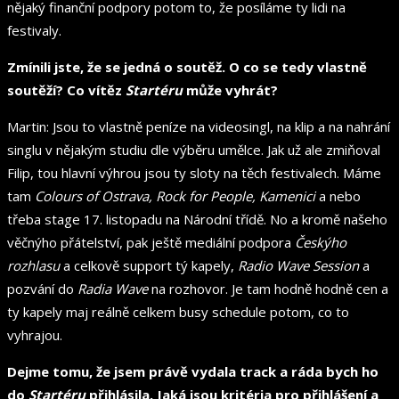
nějaký finanční podpory potom to, že posíláme ty lidi na
festivaly.
Zmínili jste, že se jedná o soutěž. O co se tedy vlastně
soutěží? Co vítěz
Startéru
může vyhrát?
Martin: Jsou to vlastně peníze na videosingl, na klip a na nahrání
singlu v nějakým studiu dle výběru umělce. Jak už ale zmiňoval
Filip, tou hlavní výhrou jsou ty sloty na těch festivalech. Máme
tam
Colours of Ostrava, Rock for People, Kamenici
a nebo
třeba stage 17. listopadu na Národní třídě. No a kromě našeho
věčnýho přátelství, pak ještě mediální podpora
Českýho
rozhlasu
a celkově support tý kapely,
Radio Wave Session
a
pozvání do
Radia Wave
na rozhovor. Je tam hodně hodně cen a
ty kapely maj reálně celkem busy schedule potom, co to
vyhrajou.
Dejme tomu, že jsem právě vydala track a ráda bych ho
do
Startéru
přihlásila. Jaká jsou kritéria pro přihlášení a