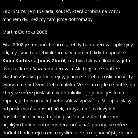
Filip:
Startér
je hitparáda, soutěž, která probíhá na
Wavu
mnohem dýl, než my tam jsme dohromady.
Martin: Od roku 2008.
Filip: 2008 je ten počáteční rok, tehdy to moderovali úplně jiný
lidi, my jsme to přebírali zhruba v moment, kdy to opouštěli
Kuba Kaifosz
a
Jonáš Zbořil,
což byla taková dlouho zajetá
dvojice, která
Startér
moderovala. Ale to gró té soutěže
vlastně zůstává pořád stejný, jenom se třeba trošku měněj ty
výhry a to soutěžení třeba malinko. Ve zkratce jde o soutěž, do
který se může přihlásit úplně kdokoliv – je jedno, jestli má
kapelu, je to producent nebo sólová zpěvačka. Sbíraj se hlasy
od posluchačů a posluchaček, a když ten člověk vydrží
dostatečně dlouho a ta jeho písnička se zalíbí, tak krom
nějakýho hodnocení od moderátorů a naší poroty, se může
dočkat i hodnotejch
cen a myslím si, že to nejhodnější je krom