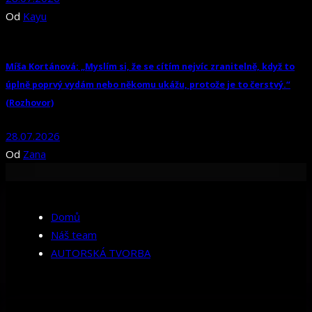
Od
Kayu
Míša Kortánová: „Myslím si, že se cítím nejvíc zranitelně, když to
úplně poprvý vydám nebo někomu ukážu, protože je to čerstvý.“
(Rozhovor)
28.07.2026
Od
Zana
Domů
Náš team
AUTORSKÁ TVORBA