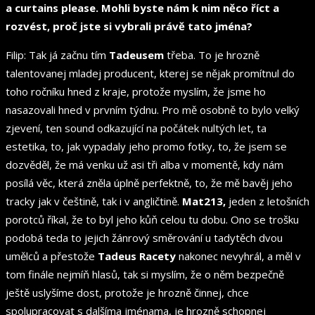
a curtains please. Mohli byste nám k nim něco říct a
rozvést, proč jste si vybrali právě tato jména?
Filip: Tak já začnu tím
Tadeusem
třeba. To je hrozně
talentovanej mladej producent, kterej se nějak promítnul do
toho ročníku hned z kraje, protože myslím, že jsme ho
nasazovali hned v prvním týdnu. Pro mě osobně to bylo velký
zjevení, ten sound odkazující na počátek nultých let, ta
estetika, to, jak vypadaly jeho promo fotky, to, že jsem se
dozvěděl, že má venku už asi tři alba v momentě, kdy nám
posílá věc, která zněla úplně perfektně, to, že mě bavěj jeho
tracky jak v češtině, tak i v angličtině.
Mat213,
jeden z letošních
porotců říkal, že to byl jeho kůň celou tu dobu. Ono se trošku
podobá teda to jejich žánrový směrování u tadytěch dvou
umělců a přestože
Tadeus Racety
nakonec nevyhrál, a měl v
tom finále nejmíň hlasů, tak si myslím, že o něm bezpečně
ještě uslyšíme dost, protože je hrozně činnej, chce
spolupracovat s dalšíma jménama, je hrozně schopnej