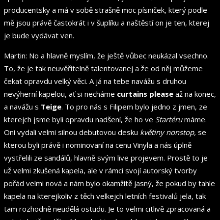
producentsky a má v sobě strašně moc písniček, který podle
mě jsou právě častokrát i v šuplíku a naštěstí on je ten, kterej
je bude vydávat ven.
Martin: No a hlavně myslím, že ještě vůbec neukázal vsechno.
To, že je tak neuvěřitelně talentovanej a že od něj můžeme
čekat opravdu velký věci. A já na tebe navážu s druhou
nevýherní kapelou, ať si necháme
curtains please
až na konec,
a navážu s
Teige
. To pro nás s Filipem bylo jedno z jmen, ze
kterejch jsme byli opravdu nadšení, že ho ve
Startéru
máme.
Oni vydali velmi silnou debutovou desku
květiny nonstop,
se
kterou byli právě i nominovaní na cenu Vinyla a nás úplně
vystřelili ze sandálů, hlavně svým live projevem. Prostě to je
už velmi zkušená kapela, ale v rámci svojí autorský tvorby
pořád velmi nová a nám bylo okamžitě jasný, že pokud by tahle
kapela na kterejkoliv z těch velkejch letních festivalů jela, tak
tam rozhodně neudělá ostudu. Je to velmi citlivě zpracovaná a