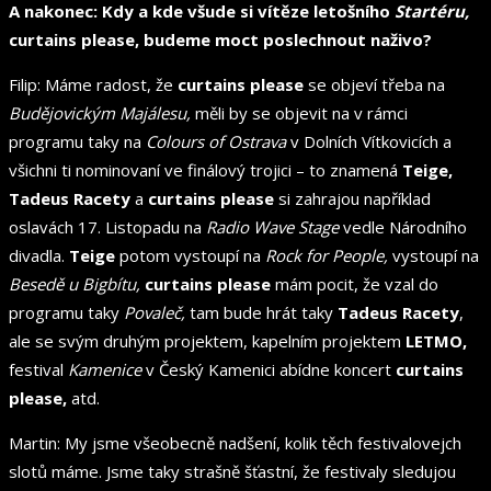
A nakonec: Kdy a kde všude si vítěze letošního
Startéru,
curtains please, budeme moct poslechnout naživo?
Filip: Máme radost, že
curtains please
se objeví třeba na
Budějovickým Majálesu,
měli by se objevit na v rámci
programu taky na
Colours of Ostrava
v Dolních Vítkovicích a
všichni ti nominovaní ve finálový trojici – to znamená
Teige,
Tadeus Racety
a
curtains please
si zahrajou například
oslavách 17. Listopadu na
Radio Wave Stage
vedle Národního
divadla.
Teige
potom vystoupí na
Rock for People,
vystoupí na
Besedě u Bigbítu,
curtains please
mám pocit, že vzal do
programu taky
Povaleč,
tam bude hrát taky
Tadeus Racety
,
ale se svým druhým projektem, kapelním projektem
LETMO,
festival
Kamenice
v Český Kamenici abídne koncert
curtains
please,
atd.
Martin: My jsme všeobecně nadšení, kolik těch festivalovejch
slotů máme. Jsme taky strašně šťastní, že festivaly sledujou