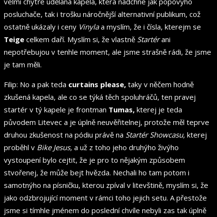
velmi chytře udělaná kapela, která nadchne jak popovýho
posluchače, tak i trošku náročnější alternativní publikum, což
ostatně ukázaly i ceny
Vinyla
a myslím, že i čísla, kterejm se
Teige
celkem daří. Myslím si, že vlastně
Startér
ani
nepotřebujou v tenhle moment, ale jsme strašně rádi, že jsme
je tam měli.
Filip: No a pak teda
curtains please,
taky v něčem hodně
zkušená kapela, ale co se týká těch spoluhráčů, ten pravej
startér v tý kapele je frontman
Tumas,
kterej je teda
původem Litevec a je úplně neuvěřitelnej, protože měl teprve
druhou zkušenost na pódiu právě na
Startér Showcasu,
kterej
proběhl v
Bike Jesus,
a už z toho jeho druhýho živýho
vystoupení bylo cejtit, že je pro to nějakým způsobem
stvořenej, že může bejt hvězda. Nechali ho tam potom i
samotnýho na písničku, kterou zpíval v litevštině, myslím si, že
jako odzbrojující moment v rámci toho jejich setu. A přestože
jsme si tímhle jménem do poslední chvíle nebyli zas tak úplně