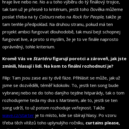
hraje live nebo ne. No a u toho výběru do tý finálový trojice,
tak tam už je přesně to kritérium, jestli toho člověka můžeme
poslat třeba na ty
Colours
nebo na
Rock for People,
takže je
tam tenhle předpoklad. Na druhou stranu, pokud má ten
projekt ambici fungovat dlouhodobě, tak musí bejt schopnej
fungovat live, a proto si myslím, že je to ve finále naprosto
oprávněný, tohle kriterium.
Kromě Vás ve
Startéru
figurují porotci a zároveň, jak jste
zmínili, hlasují i lidi. Na kom to finální rozhodnutí je?
Filip: Tam jsou zase asi ty dvě fáze. Přihlásit se může, jak už
jsme se dozvěděli, téměř kdokoliv. To, jestli ten song bude
vybranej nebo ne do toho danýho tejdne hitparády, tak o tom
rozhodujeme teda my dva s Martinem, ale to, jestli se ten
song udrží, to už potom rozhoduje veřejnost. Takže
wave.cz/starter
je to místo, kde se sbírají hlasy. Po vzoru
třeba těch vítězů toho uplynulýho ročníku,
curtains please,