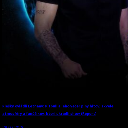
Plešky ovládli Letňany: Pitbull a jeho večer plný hitov, skvelej
atmosféry a fanúšikov, ktorí ukradli show (Report)
28.07.2026