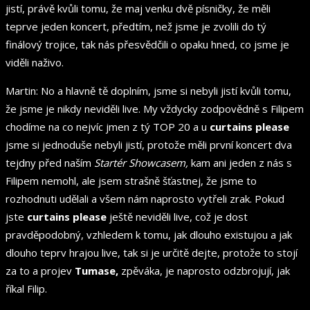
jistí, právě kvůli tomu, že maj venku dvě písničky, že měli
teprve jeden koncert, předtím, než jsme je zvolili do tý
finálový trojice, tak nás přesvědčili o opaku hned, co jsme je
viděli naživo.
Martin: No a hlavně tě doplním, jsme si nebyli jistí kvůli tomu,
že jsme je nikdy neviděli live. My vždycky zodpovědně s Filipem
chodíme na co nejvíc jmen z tý TOP 20 a u
curtains please
jsme si jednoduše nebyli jistí, protože měli první koncert dva
tejdny před naším
Startér Showcasem,
kam ani jeden z nás s
Filipem nemohl, ale jsem strašně šťastnej, že jsme to
rozhodnuti udělali a všem nám naprosto vytřeli zrak. Pokud
jste
curtains please
ještě neviděli live, což je dost
pravděpodobný, vzhledem k tomu, jak dlouho existujou a jak
dlouho teprv hrajou live, tak si je určitě dejte, protože to stojí
za to a projev
Tumase,
zpěváka, je naprosto odzbrojují, jak
říkal Filip.