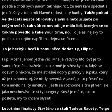
pozdě a chtěl bych jenom tak nějak říct, že není kam spěchat a
je důležitý z toho mít hlavně radost, z tý hudby.
Takže pokud
ve dvaceti nejste obrovsky slavní a netourujete po
celým světě, tak vůbec nevadí. Je málo lidi, kterým se to
takhle povedlo a take your time, no.
To je asi nějaký to
pojítko, co cejtím napříč mladejma umělcema.
To je hezký! Chceš k tomu něco dodat Ty, Filipe?
Filip: Možná jenom jedna věc. Mně je vždycky líto, byť je to
samozřejmě na každým jo, ale mně je vždycky líto, když se
dozvím o někom, že má strašně dobrý písničky v šuplíku, který
už je rozhodnutej, že nikdy nevydá. A jasně, je to přesně na
tom umělci na, tý umělkyni, jestli se rozhodne s tím jít ven, ale
jako neschovávejte si ty bangery. Když je máte, tak to
pošlete, my to chcem slyset!
Letošními finalisty
Startéru
se stali Tadeus Racety, Teige