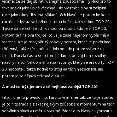
vidíme, že se daj sbírat různejma způsobama. Ty kluci pro to
fakt udělali jako úplně všechno. Dle vlastních slov si zašpinili
ruce jako nikdy dřív. Na základě těch hlasů se potom ke konci
ročníku, když už se blížíme k tomu finále, tak vznikne TOP 20.
Takže dá se říct, že lidi rozhodnou o tom, kdo je v TOP 20.
Potom ta finálová trojice, to už je zase nejenom výběr mě a
Martina, ale je to výběr tý celkový poroty, která je povětšinou
tříčlenná, takže těch pět lidí dohromady potom vybere tu
trojici. Docela často se o tom hádáme, bejvaj tam rozdílný
názory na to. Někdo měl třeba favority, který se ani do tý TOP
20 nedostali, takže hodně to stojí na těch hlasech lidí, ale
potom je to nějaká celková diskuze.
A musí to být jenom z té nejhlasovanější TOP 20?
Filip: To je to pravidlo, no. Furt to vnímáme tak, že to je soutěž,
je to hitparáda a získat nějakým způsobem momentum na těch
sociálních sítích a umět si vlastně žádat o ty hlasy a vyprosit si