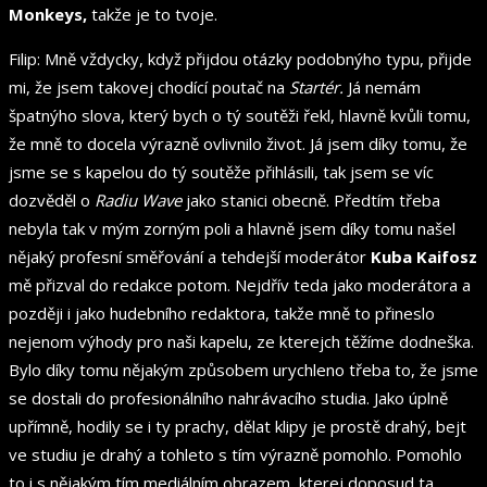
Monkeys,
takže je to tvoje.
Filip: Mně vždycky, když přijdou otázky podobnýho typu, přijde
mi, že jsem takovej chodící poutač na
Startér.
Já nemám
špatnýho slova, který bych o tý soutěži řekl, hlavně kvůli tomu,
že mně to docela výrazně ovlivnilo život. Já jsem díky tomu, že
jsme se s kapelou do tý soutěže přihlásili, tak jsem se víc
dozvěděl o
Radiu Wave
jako stanici obecně. Předtím třeba
nebyla tak v mým zorným poli a hlavně jsem díky tomu našel
nějaký profesní směřování a tehdejší moderátor
Kuba Kaifosz
mě přizval do redakce potom. Nejdřív teda jako moderátora a
později i jako hudebního redaktora, takže mně to přineslo
nejenom výhody pro naši kapelu, ze kterejch těžíme dodneška.
Bylo díky tomu nějakým způsobem urychleno třeba to, že jsme
se dostali do profesionálního nahrávacího studia. Jako úplně
upřímně, hodily se i ty prachy, dělat klipy je prostě drahý, bejt
ve studiu je drahý a tohleto s tím výrazně pomohlo. Pomohlo
to i s nějakým tím mediálním obrazem, kterej doposud ta