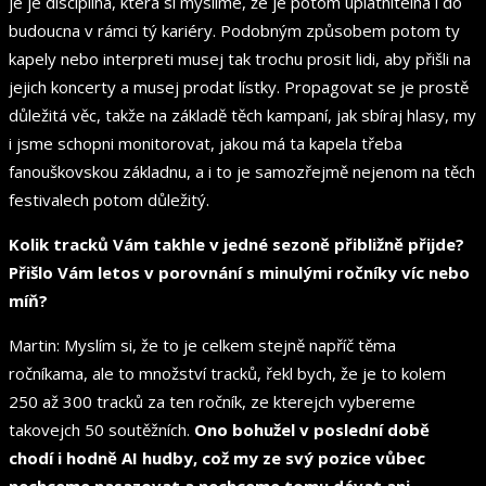
je je disciplína, která si myslíme, že je potom uplatnitelná i do
budoucna v rámci tý kariéry. Podobným způsobem potom ty
kapely nebo interpreti musej tak trochu prosit lidi, aby přišli na
jejich koncerty a musej prodat lístky. Propagovat se je prostě
důležitá věc, takže na základě těch kampaní, jak sbíraj hlasy, my
i jsme schopni monitorovat, jakou má ta kapela třeba
fanouškovskou základnu, a i to je samozřejmě nejenom na těch
festivalech potom důležitý.
Kolik tracků Vám takhle v jedné sezoně přibližně přijde?
Přišlo Vám letos v porovnání s minulými ročníky víc nebo
míň?
Martin: Myslím si, že to je celkem stejně napříč těma
ročníkama, ale to množství tracků, řekl bych, že je to kolem
250 až 300 tracků za ten ročník, ze kterejch vybereme
takovejch 50 soutěžních.
Ono bohužel v poslední době
chodí i hodně AI hudby, což my ze svý pozice vůbec
nechceme nasazovat a nechceme tomu dávat ani