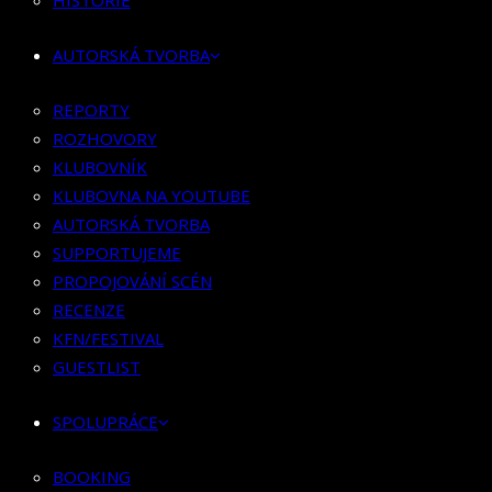
HISTORIE
KLUBOVNÍK
KLUBOVNA NA YOUTUBE
AUTORSKÁ TVORBA
AUTORSKÁ TVORBA
SUPPORTUJEME
REPORTY
PROPOJOVÁNÍ SCÉN
ROZHOVORY
RECENZE
KLUBOVNÍK
KFN/FESTIVAL
KLUBOVNA NA YOUTUBE
GUESTLIST
AUTORSKÁ TVORBA
SUPPORTUJEME
SPOLUPRÁCE
PROPOJOVÁNÍ SCÉN
RECENZE
BOOKING
KFN/FESTIVAL
PR SPOLUPRÁCE
GUESTLIST
MERCH
SPOLUPRÁCE
KONTAKT
BOOKING