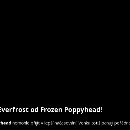
Everfrost od Frozen Poppyhead!
yhead
nemohlo přijít v lepší načasování. Venku totiž panují pořád