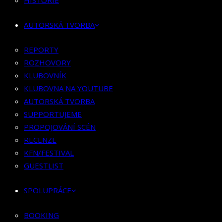
HISTORIE
KLUBOVNÍK
KLUBOVNA NA YOUTUBE
AUTORSKÁ TVORBA
AUTORSKÁ TVORBA
SUPPORTUJEME
REPORTY
PROPOJOVÁNÍ SCÉN
ROZHOVORY
RECENZE
KLUBOVNÍK
KFN/FESTIVAL
KLUBOVNA NA YOUTUBE
GUESTLIST
AUTORSKÁ TVORBA
SUPPORTUJEME
SPOLUPRÁCE
PROPOJOVÁNÍ SCÉN
RECENZE
BOOKING
KFN/FESTIVAL
PR SPOLUPRÁCE
GUESTLIST
MERCH
SPOLUPRÁCE
KONTAKT
BOOKING