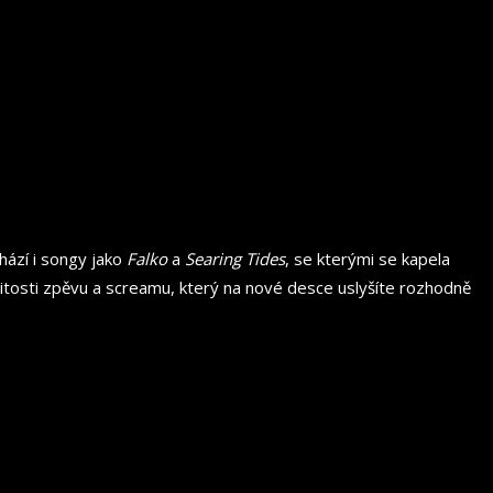
hází i songy jako
Falko
a
Searing Tides
, se kterými se kapela
ežitosti zpěvu a screamu, který na nové desce uslyšíte rozhodně