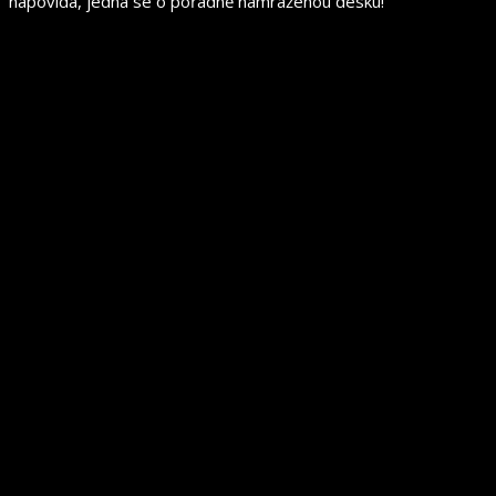
napovídá, jedná se o pořádně namraženou desku!