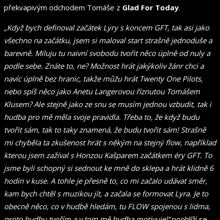
překvapivým odchodem Tomáše z
Glad For Today
.
„Když bych definoval začátek Lyry s koncem GFT, tak asi jako
všechno na začátku, jsem si maloval start strašně jednoduše a
barevně. Miluju tu naivní svobodu tvořit něco úplně od nuly a
podle sebe. Znáte to, ne? Možnost hrát jakýkoliv žánr chci a
navíc úplně bez hranic, takže můžu hrát Twenty One Pilots,
nebo spíš něco jako Anetu Langerovou říznutou Tomášem
Klusem? Ale stejně jako ze snu se musím jednou vzbudit, tak i
hudba pro mě měla svoje pravidla. Třeba to, že když budu
tvořit sám, tak to taky znamená, že budu tvořit sám! Strašně
mi chyběla ta zkušenost hrát s někým na stejný flow, například
kterou jsem zažíval s Honzou Kašparem začátkem éry GFT. To
jsme byli schopný si sednout ke mně do sklepa a hrát klidně 6
hodin v kuse. A tohle je přesně to, co mi začalo udávat směr,
kam bych chtěl s muzikou jít, a začala se formovat Lyra. Je to
obecně něco, co v hudbě hledám, tu FLOW spojenou s lidma,
proto hudbu tvořím a v tom mě hudba motivuje!“
poohlíží se