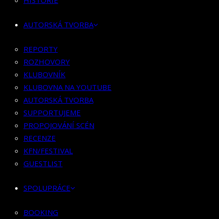
HISTORIE
KLUBOVNÍK
KLUBOVNA NA YOUTUBE
AUTORSKÁ TVORBA
AUTORSKÁ TVORBA
SUPPORTUJEME
REPORTY
PROPOJOVÁNÍ SCÉN
ROZHOVORY
RECENZE
KLUBOVNÍK
KFN/FESTIVAL
KLUBOVNA NA YOUTUBE
GUESTLIST
AUTORSKÁ TVORBA
SUPPORTUJEME
SPOLUPRÁCE
PROPOJOVÁNÍ SCÉN
RECENZE
BOOKING
KFN/FESTIVAL
PR SPOLUPRÁCE
GUESTLIST
MERCH
SPOLUPRÁCE
KONTAKT
BOOKING