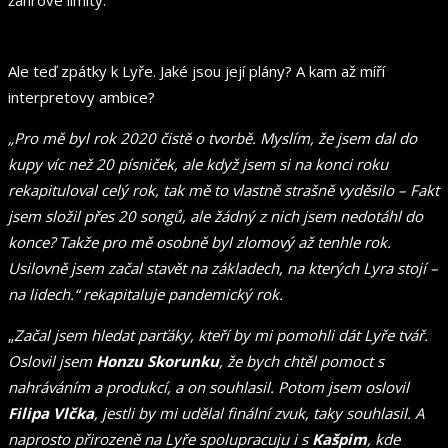
Ale teď zpátky k Lyře. Jaké jsou její plány? A kam až míří
interpretovy ambice?
„Pro mě byl rok 2020 čistě o tvorbě. Myslím, že jsem dal do
kupy víc než 20 písniček, ale když jsem si na konci roku
rekapituloval celý rok, tak mě to vlastně strašně vyděsilo – Fakt
jsem složil přes 20 songů, ale žádný z nich jsem nedotáhl do
konce? Takže pro mě osobně byl zlomový až tenhle rok.
Usilovně jsem začal stavět na základech, na kterých Lyra stojí –
na lidech.“ rekapitaluje pandemický rok.
„
Začal jsem hledat parťáky, kteří by mi pomohli dát Lyře tvář.
Oslovil jsem
Honzu Skorunku
, že bych chtěl pomoct s
nahráváním a produkcí, a on souhlasil. Potom jsem oslovil
Filipa Vlčka
, jestli by mi udělal finální zvuk, taky souhlasil. A
naprosto přirozeně na Lyře spolupracuju i s
Kašpim
, kde