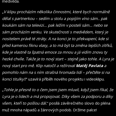
medvěda.
„
V klipu procházím několika činnostmi, které bych normálně
dělal s partnerkou – sedím u stolu a popíjím víno sám.. pak
koukám sám na televizi… pak ležím v posteli sám… nebo se
sám procházím venku. Ve skutečnosti s medvědem, který je
nositelem právě té ztráty. A na konci je to překvapení, kde si
před kamerou fiknu vlasy, a to má být ta změna lepších zítřků,
kde je vlastně ta špatná emoce za mnou a já vidím znovu ty
hezké chvíle. Takže je to nový start – stejně jako tohle. A Lyra je
nový start pro mě. Klip natočil a režíroval
Matěj Pavlata
a
pomohlo nám na s ním strašná hromada lidí – přečtěte si na
konci titulky!!
“ uzavírá příběh nového projektu i videoklipu.
„
Tohle je přesně to o čem jsem jsem mluvil, když jsem říkal, že
Lyra je o lidech a má propojovat. Díky všem za podporu a díky
všem, kteří to pošlou dál.
“ posílá závěrečného slovo do pléna
muž mnoha nápadů a žánrových podob. Držíme palce!