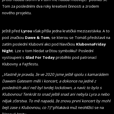
Tom za posledními dva roky kreativní činnosti a zrodem
nového projektu.
Ještě před
Lyrou
však přišla jedna kratičká mezizastávka. A to
pod značkou
Dawe & Tom
, se kterou se Tomáš představil na
zatím poslední Klubovní akci pod hlavičkou
KlubovnaFriday
Night
. Lze v tom hledat určitou symboliku? Poslední
vystoupení s
Glad For Today
proběhlo pod patronací
Klubovny a Fajtfestu.
„Vlastně je pravda, že ve 2020 jsme ještě spolu s kamarádem
Dawem Gatesem měli i koncert, a dokonce na jedné z
posledních akcí než byl tvrdej lockdown, a navíc to bylo s
Klubovnou! Tenkrát to snad ještě snad ani nebyla Lyra a nebo
nějak zčerstva. To mě napadá, že znovu první koncert by mohl
bejt zase s Klubovnou, co ?:)“
přitakává muž neohlížící se na
žánrové limity.