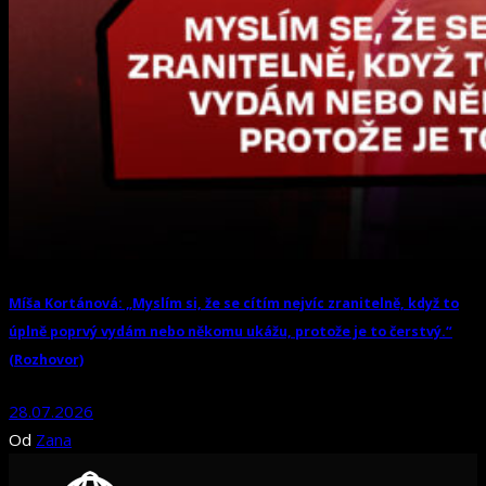
Míša Kortánová: „Myslím si, že se cítím nejvíc zranitelně, když to
úplně poprvý vydám nebo někomu ukážu, protože je to čerstvý.“
(Rozhovor)
28.07.2026
Od
Zana