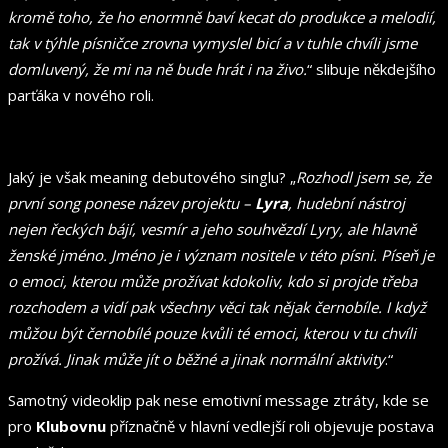
kromě toho, že ho enormně baví kecat do produkce a melodií,
tak v týhle písničce zrovna vymyslel bicí a v tuhle chvíli jsme
domluvený, že mi na ně bude hrát i na živo.
“ slibuje někdejšího
parťáka v nového roli.
Jaký je však meaning debutového singlu? „
Rozhodl jsem se, že
první song ponese název projektu –
Lyra
, hudební nástroj
nejen řeckých bájí, vesmír a jeho souhvězdí Lyry, ale hlavně
ženské jméno. Jméno je i význam nositele v této písni. Píseň je
o emoci, kterou může prožívat kdokoliv, kdo si projde třeba
rozchodem a vidí pak všechny věci tak nějak černobíle. I když
můžou být černobílé pouze kvůli té emoci, kterou v tu chvíli
prožívá. Jinak může jít o běžné a jinak normální aktivity
.“
Samotný videoklip pak nese emotivní message ztráty, kde se
pro
Klubovnu
příznačně v hlavní vedlejší roli objevuje postava