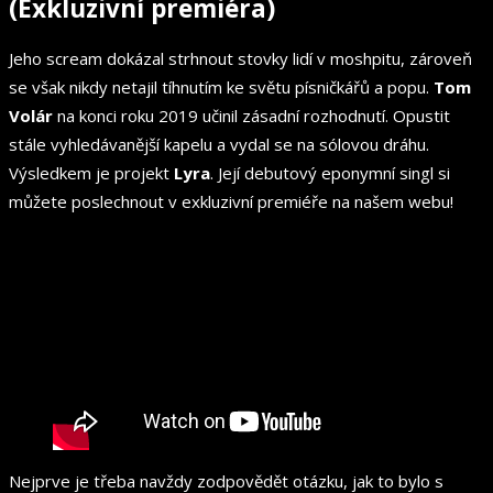
(Exkluzivní premiéra)
Jeho scream dokázal strhnout stovky lidí v moshpitu, zároveň
se však nikdy netajil tíhnutím ke světu písničkářů a popu.
Tom
Volár
na konci roku 2019 učinil zásadní rozhodnutí. Opustit
stále vyhledávanější kapelu a vydal se na sólovou dráhu.
Výsledkem je projekt
Lyra
. Její debutový eponymní singl si
můžete poslechnout v exkluzivní premiéře na našem webu!
Nejprve je třeba navždy zodpovědět otázku, jak to bylo s