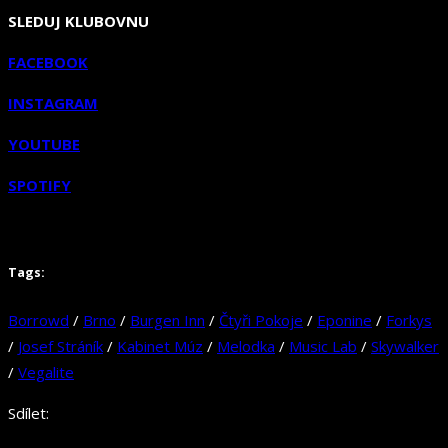
SLEDUJ KLUBOVNU
FACEBOOK
INSTAGRAM
YOUTUBE
SPOTIFY
Tags:
Borrowd
/
Brno
/
Burgen Inn
/
Čtyři Pokoje
/
Eponine
/
Forkys
/
Josef Stráník
/
Kabinet Múz
/
Melodka
/
Music Lab
/
Skywalker
/
Vegalite
Sdílet: