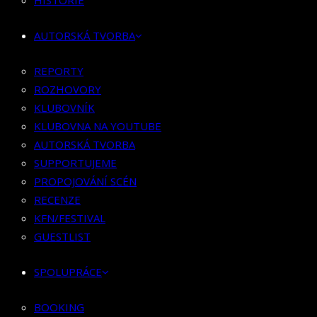
HISTORIE
KLUBOVNÍK
KLUBOVNA NA YOUTUBE
AUTORSKÁ TVORBA
AUTORSKÁ TVORBA
SUPPORTUJEME
REPORTY
PROPOJOVÁNÍ SCÉN
ROZHOVORY
RECENZE
KLUBOVNÍK
KFN/FESTIVAL
KLUBOVNA NA YOUTUBE
GUESTLIST
AUTORSKÁ TVORBA
SUPPORTUJEME
SPOLUPRÁCE
PROPOJOVÁNÍ SCÉN
RECENZE
BOOKING
KFN/FESTIVAL
PR SPOLUPRÁCE
GUESTLIST
MERCH
SPOLUPRÁCE
KONTAKT
BOOKING