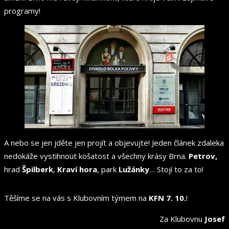
programy!
A nebo se jen jděte jen projít a objevujte! Jeden článek zdaleka
nedokáže vystihnout košatost a všechny krásy Brna.
Petrov,
hrad
Špilberk
,
Kraví hora
, park
Lužánky
… Stojí to za to!
Těšíme se na vás s Klubovním týmem na
KFN 7. 10.
!
Za Klubovnu
Josef