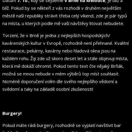
Datum
7. 10.
, kdy se sejdeme
v
Brně na Melodce
, je blíž a
blíž. Pokud by se někteří z vás rozhodli v druhém největším
městě naší republiky strávit třeba celý víkend, zde je pár typů
na místa, u kterých podle mě vaší návštěvy litovat nebudete.
Tvrzení, že v Brně je jedna z nejlepších hospodských/
kavárenských kultur v Evropě, rozhodně není přehnané. Kvalitní
restaurace, pekárny, kavárny nebo hladová okna jsou na
každém rohu. Žiji zde už skoro deset let a stále objevuji místa,
která mě dokáží ohromit. Pokud tento text čte nějaký Brňák,
možná se mnou nebude v mém výběrů top míst souhlasit.
Nicméně doporučení volím dle svého nejlepšího vědomí a
svědomí a taky na základě osobní zkušenosti!
Burgery!
Pokud máte rádi burgery, rozhodně se vyplatí navštívit bar