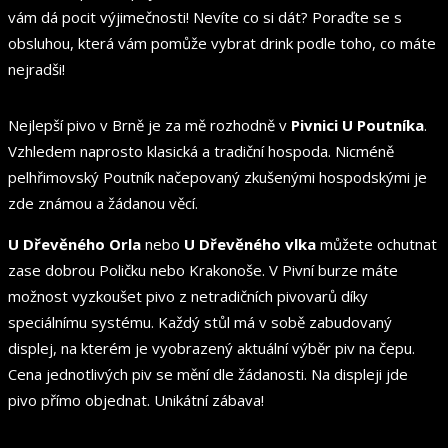
vám dá pocit výjimečnosti! Nevíte co si dát? Poraďte se s
obsluhou, která vám pomůže vybrat drink podle toho, co máte
nejradši!
Nejlepší pivo v Brně je za mě rozhodně v
Pivnici U Poutníka
.
Vzhledem naprosto klasická a tradiční hospoda. Nicméně
pelhřimovský Poutník načepovaný zkušenými hospodskými je
zde známou a žádanou věcí.
U Dřevěného Orla
nebo
U Dřevěného vlka
můžete ochutnat
zase dobrou Poličku nebo Krakonoše. V Pivní burze máte
možnost vyzkoušet pivo z netradičních pivovarů díky
speciálnímu systému. Každý stůl má v sobě zabudovaný
displej, na kterém je vyobrazený aktuální výběr piv na čepu.
Cena jednotlivých piv se mění dle žádanosti. Na displeji jde
pivo přímo objednat. Unikátní zábava!