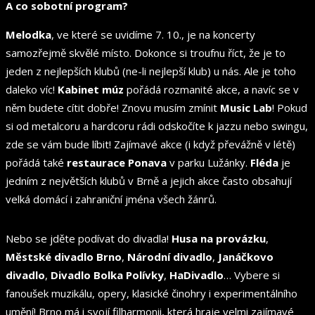
A co sobotní program?
Melodka
, ve které se uvidíme 7. 10., je na koncerty
samozřejmě skvělé místo. Dokonce si troufnu říct, že je to
jeden z nejlepších klubů (ne-li nejlepší klub) u nás. Ale je toho
daleko víc!
Kabinet múz
pořádá rozmanité akce, a navíc se v
něm budete cítit dobře! Znovu musím zmínit
Music Lab
! Pokud
si od metalcoru a hardcoru rádi odskočíte k jazzu nebo swingu,
zde se vám bude líbit! Zajímavé akce (i když převážně v létě)
pořádá také
restaurace Ponava
v parku Lužánky.
Fléda
je
jedním z největších klubů v Brně a jejich akce často obsahují
velká domácí i zahraniční jména všech žánrů.
Nebo se jděte podívat do divadla!
Husa na provázku
,
Městské divadlo Brno
,
Národní divadlo
,
Janáčkovo
divadlo
,
Divadlo Bolka Polívky
,
HaDivadlo
… Vybere si
fanoušek muzikálu, opery, klasické činohry i experimentálního
umění! Brno má i svojí filharmonii, která hraje velmi zajímavé