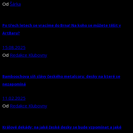
Od
Šárka
Po třech letech se vracíme do Brna! Na koho se můžete těšit v
ArtBaru?
15.08.2025
Od
Redakce Klubovny
Bamboochova síň slávy českého metalcoru: desky na které se
nezapomíná
11.02.2025
Od
Redakce Klubovny
Králové dekády: na jaké české desky se bude vzpomínat a jaké