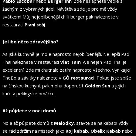
Pablo Escobar
nebo
Burger Inn
. Zde nešlápnete vedle s
žádným z vybraných jídel. Návštěva zde je pro mě vždy
svátkem! Můj nejoblíbenější chilli burger pak naleznete v
restauraci
Pivní stáj
.
Je libo něco zdravějšího?
Asijská kuchyně je moje naprosto nejoblíbenější. Nejlepší Pad
Thai naleznete v restauraci
Viet Tam
. Ale nejen Pad Thai je
excelentní. Zde mi chutnalo zatím naprosto všechno. Vynikající
PhoBo a závitky naleznete v
GỖ restauraci
. Pokud jste spíše
na čínskou kuchyni, pak mohu doporučit
Golden Sun
a jejich
kuře v pekingské omáčce!
Až půjdete v noci domů
No a až půjdete domů z
Melodky
, stavte se na kebab! Vždy
se rád zdržím na místech jako
Roj kebab
,
Obelix Kebab
nebo