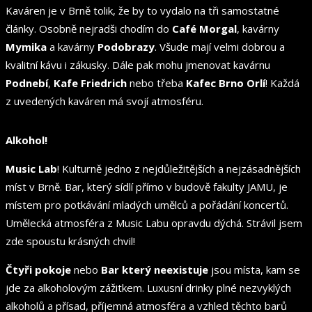
Kaváren je v Brně tolik, že by to vydalo na tři samostatné
články. Osobně nejradši chodím do
Café Morgal
, kavárny
Mymika
a kavárny
Podobrazy
. Všude mají velmi dobrou a
kvalitní kávu i zákusky. Dále pak mohu jmenovat kavárnu
Podnebí
,
Kafe Friedrich
nebo třeba
Kafec Brno Orlí
! Každá
z uvedených kaváren má svojí atmosféru.
Alkohol!
Music Lab
! Kulturně jedno z nejdůležitějších a nejzásadnějších
míst v Brně. Bar, který sídlí přímo v budově fakulty JAMU, je
místem pro potkávání mladých umělců a pořádání koncertů.
Umělecká atmosféra z Music Labu opravdu dýchá. Strávil jsem
zde spoustu krásných chvil!
Čtyři pokoje
nebo
Bar který neexistuje
jsou místa, kam se
jde za alkoholovým zážitkem. Luxusní drinky plné nezvyklých
alkoholů a přísad, příjemná atmosféra a vzhled těchto barů