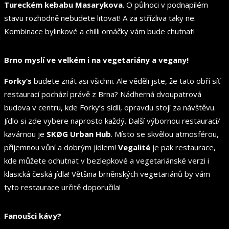
Tureckém kebabu Masarykova
. O půlnoci v podnapilém
stavu rozhodně nebudete litovat! A za střízliva taky ne.
Kombinace bylinkové a chilli omáčky vám bude chutnat!
Brno myslí ve velkém i na vegetariány a vegany!
Forky’s
budete znát asi všichni. Ale věděli jste, že tato obří síť
restaurací pochází právě z Brna? Nádherná dvoupatrová
budova v centru, kde Forky’s sídlí, opravdu stojí za návštěvu.
Jídlo si zde vybere naprosto každý. Další výbornou restaurací/
kavárnou je
SKØG Urban Hub
. Místo se skvělou atmosférou,
příjemnou vůní a dobrým jídlem!
Vegalité
je pak restaurace,
kde můžete ochutnat v bezlepkové a vegetariánské verzi i
klasická česká jídla! Většina brněnských vegetariánů by vám
tyto restaurace určitě doporučila!
Fanoušci kávy?