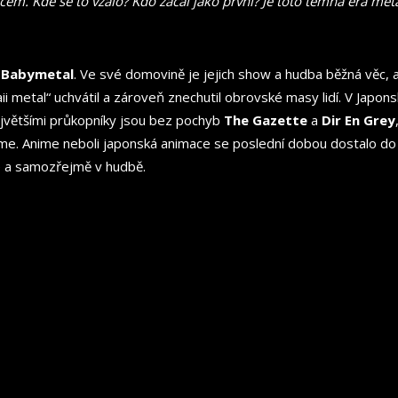
em. Kde se to vzalo? Kdo začal jako první? Je toto temná éra met
a
Babymetal
. Ve své domovině je jejich show a hudba běžná věc,
ii metal“ uchvátil a zároveň znechutil obrovské masy lidí. V Japo
ejvětšími průkopníky jsou bez pochyb
The Gazette
a
Dir En Grey
anime. Anime neboli japonská animace se poslední dobou dostalo
e a samozřejmě v hudbě.