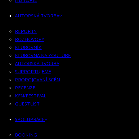
HISTORIE
KLUBOVNÍK
KLUBOVNA NA YOUTUBE
AUTORSKÁ TVORBA
AUTORSKÁ TVORBA
SUPPORTUJEME
REPORTY
PROPOJOVÁNÍ SCÉN
ROZHOVORY
RECENZE
KLUBOVNÍK
KFN/FESTIVAL
KLUBOVNA NA YOUTUBE
GUESTLIST
AUTORSKÁ TVORBA
SUPPORTUJEME
SPOLUPRÁCE
PROPOJOVÁNÍ SCÉN
RECENZE
BOOKING
KFN/FESTIVAL
PR SPOLUPRÁCE
GUESTLIST
MERCH
SPOLUPRÁCE
KONTAKT
BOOKING