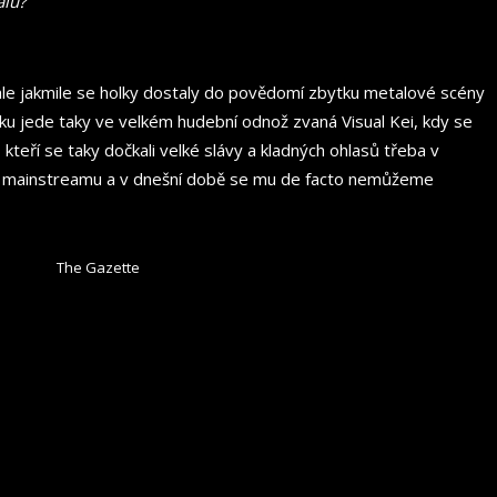
alu?
 ale jakmile se holky dostaly do povědomí zbytku metalové scény
nsku jede taky ve velkém hudební odnož zvaná Visual Kei, kdy se
, kteří se taky dočkali velké slávy a kladných ohlasů třeba v
 do mainstreamu a v dnešní době se mu de facto nemůžeme
The Gazette