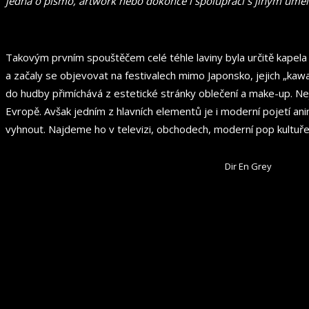
jedná o písmo, artwork nebo dokonce i spolupráci s jiným umělc
Takovým prvním spouštěčem celé téhle laviny byla určitě kapel
a začaly se objevovat na festivalech mimo Japonsko, jejich „kawa
do hudby přimíchává z estetické stránky oblečení a make-up. N
Evropě. Avšak jedním z hlavních elementů je i moderní pojetí 
vyhnout. Najdeme ho v televizi, obchodech, moderní pop kultuř
Dir En Grey