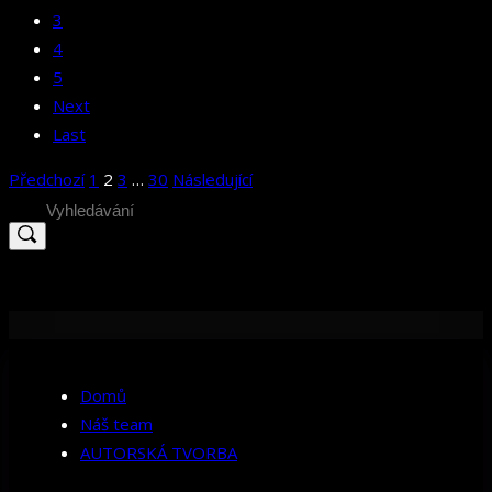
3
4
5
Next
Last
Stránkování
Předchozí
1
2
3
…
30
Následující
příspěvků
Search
for:
Domů
Náš team
AUTORSKÁ TVORBA