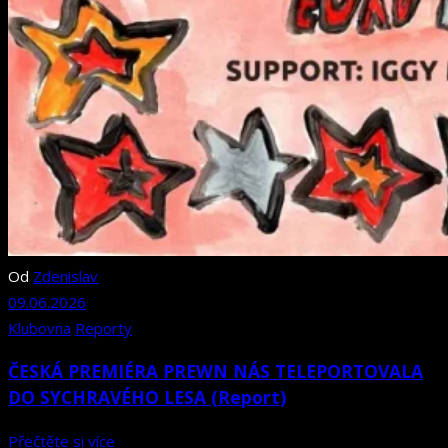
Od
Zdenislav
09.06.2026
Klubovna
Reporty
ČESKÁ PREMIÉRA PREWN NÁS TELEPORTOVALA
DO SYCHRAVÉHO LESA (Report)
Přečtěte si více