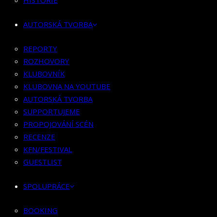
HISTORIE
KLUBOVNÍK
KLUBOVNA NA YOUTUBE
AUTORSKÁ TVORBA
AUTORSKÁ TVORBA
SUPPORTUJEME
REPORTY
PROPOJOVÁNÍ SCÉN
ROZHOVORY
RECENZE
KLUBOVNÍK
KFN/FESTIVAL
KLUBOVNA NA YOUTUBE
GUESTLIST
AUTORSKÁ TVORBA
SUPPORTUJEME
SPOLUPRÁCE
PROPOJOVÁNÍ SCÉN
RECENZE
BOOKING
KFN/FESTIVAL
PR SPOLUPRÁCE
GUESTLIST
MERCH
SPOLUPRÁCE
KONTAKT
BOOKING