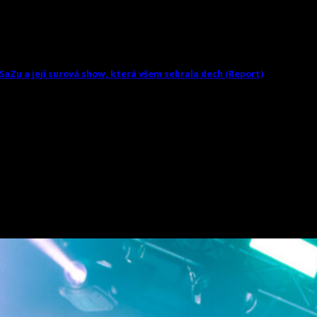
SaZu a její surová show, která všem sebrala dech (Report)