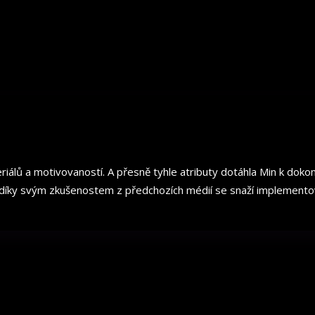
iálů a motivovaností. A přesně tyhle atributy dotáhla Min k dokona
 díky svým zkušenostem z předchozích médií se snaží implementova