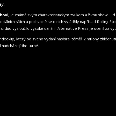
ay.
hovi
, je známá svým charakteristickým zvukem a živou show. Od
sociálních sítích a pochvalně se o nich vyjádřily například Rollin
si duo vysloužilo vysoké uznání, Alternative Press je ocenil za vytv
videoklip, který od svého vydání nasbíral téměř 2 miliony zhlédnu
 nadcházejícího turné.