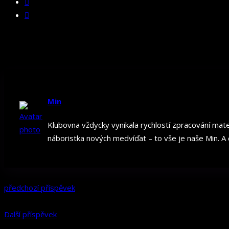
Min
Klubovna vždycky vynikala rychlostí zpracování mater
náboristka nových medvíďat – to vše je naše Min. A
předchozí příspěvek
Další příspěvek