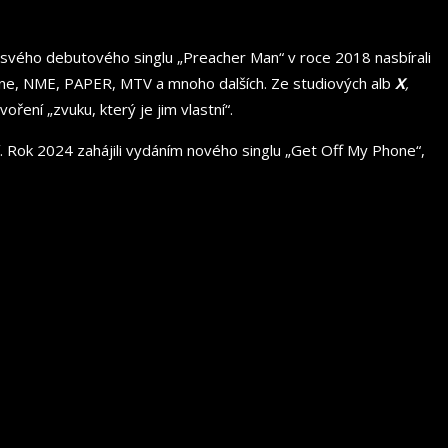
 svého debutového singlu „Preacher Man“ v roce 2018 nasbírali
g Stone, NME, PAPER, MTV a mnoho dalších. Ze studiových alb
X
,
oření „zvuku, který je jim vlastní“.
tí. Rok 2024 zahájili vydáním nového singlu „Get Off My Phone“,