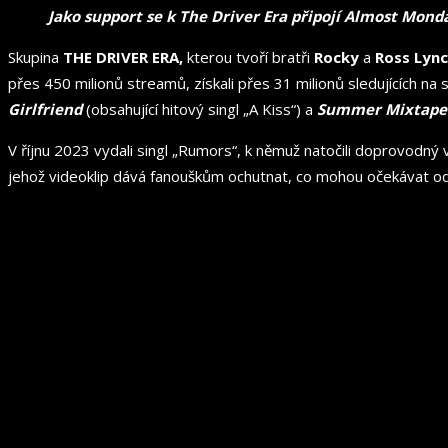
Jako support se k The Driver Era připojí Almost Mond
Skupina
THE DRIVER ERA,
kterou tvoří bratři
Rocky
a
Ross Lync
přes 450 milionů streamů, získali přes 31 milionů sledujících na 
Girlfriend
(obsahující hitový singl „A Kiss“) a
Summer Mixtape
V říjnu 2023 vydali singl „Rumors“, k němuž natočili doprovodný 
jehož videoklip dává fanouškům ochutnat, co mohou očekávat od