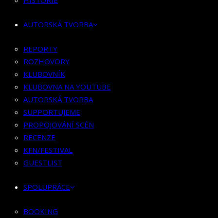
HISTORIE
KLUBOVNÍK
KLUBOVNA NA YOUTUBE
AUTORSKÁ TVORBA
AUTORSKÁ TVORBA
SUPPORTUJEME
REPORTY
PROPOJOVÁNÍ SCÉN
ROZHOVORY
RECENZE
KLUBOVNÍK
KFN/FESTIVAL
KLUBOVNA NA YOUTUBE
GUESTLIST
AUTORSKÁ TVORBA
SUPPORTUJEME
SPOLUPRÁCE
PROPOJOVÁNÍ SCÉN
RECENZE
BOOKING
KFN/FESTIVAL
PR SPOLUPRÁCE
GUESTLIST
MERCH
SPOLUPRÁCE
KONTAKT
BOOKING