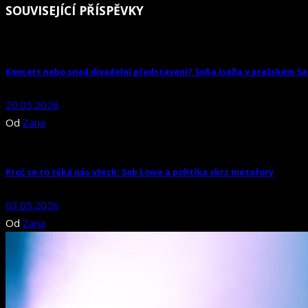
SOUVISEJÍCÍ PŘÍSPĚVKY
Koncert nebo snad divadelní představení? Sofia Isella v pražském Sa
20.05.2026
Od
Zana
Proč se to týká nás všech: Seb Lowe a politika skrz metafory
03.05.2026
Od
Zana