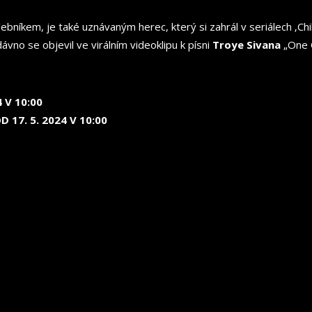
kem, je také uznávaným herec, který si zahrál v seriálech ‚Chill
ávno se objevil ve virálním videoklipu k písni
Troye Sivana
„One O
 V 10:00
17. 5. 2024 V 10:00