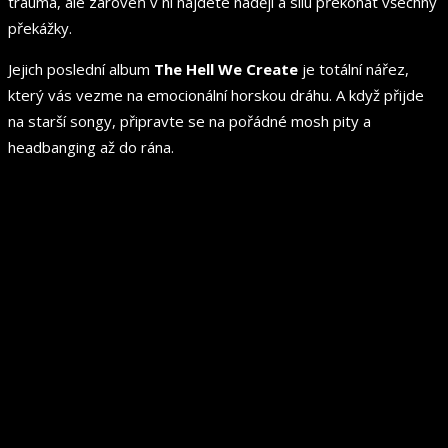
trauma, ale zároveň v ní najdete naději a sílu překonat všechny
překážky.
Jejich poslední album
The Hell We Create
je totální nářez,
který vás vezme na emocionální horskou dráhu. A když přijde
na starší songy, připravte se na pořádné mosh pity a
headbanging až do rána.