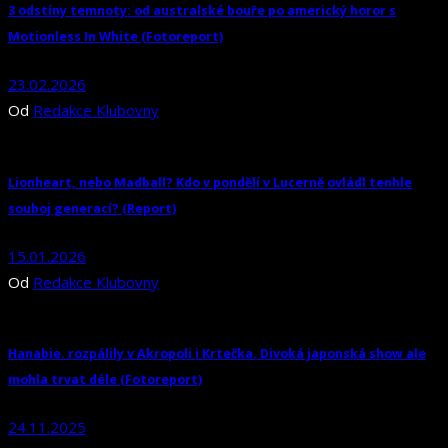
3 odstíny temnoty: od australské bouře po americký horor s
Motionless In White (Fotoreport)
23.02.2026
Od
Redakce Klubovny
Lionheart, nebo Madball? Kdo v pondělí v Lucerně ovládl tenhle
souboj generací? (Report)
15.01.2026
Od
Redakce Klubovny
Hanabie. rozpálily v Akropoli i Krtečka. Divoká japonská show ale
mohla trvat déle (Fotoreport)
24.11.2025