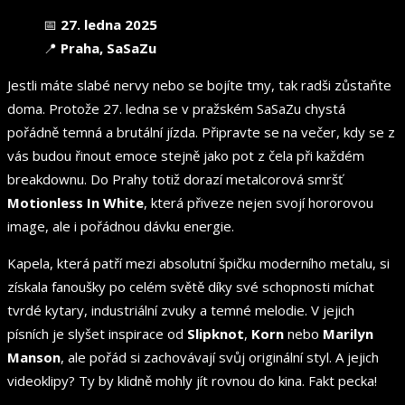
📅
27. ledna 2025
📍
Praha, SaSaZu
Jestli máte slabé nervy nebo se bojíte tmy, tak radši zůstaňte
doma. Protože 27. ledna se v pražském SaSaZu chystá
pořádně temná a brutální jízda. Připravte se na večer, kdy se z
vás budou řinout emoce stejně jako pot z čela při každém
breakdownu. Do Prahy totiž dorazí metalcorová smršť
Motionless In White
, která přiveze nejen svojí hororovou
image, ale i pořádnou dávku energie.
Kapela, která patří mezi absolutní špičku moderního metalu, si
získala fanoušky po celém světě díky své schopnosti míchat
tvrdé kytary, industriální zvuky a temné melodie. V jejich
písních je slyšet inspirace od
Slipknot
,
Korn
nebo
Marilyn
Manson
, ale pořád si zachovávají svůj originální styl. A jejich
videoklipy? Ty by klidně mohly jít rovnou do kina. Fakt pecka!