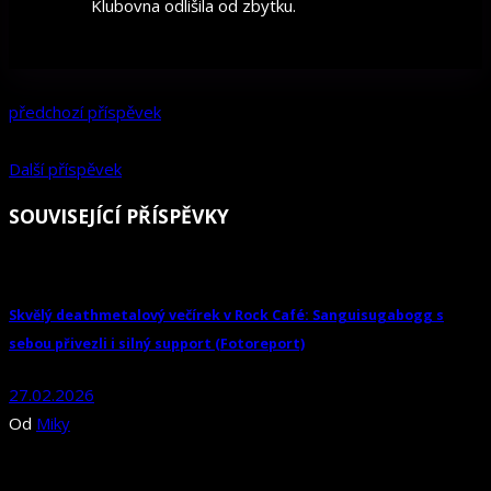
Klubovna odlišila od zbytku.
předchozí příspěvek
Další příspěvek
SOUVISEJÍCÍ PŘÍSPĚVKY
Skvělý deathmetalový večírek v Rock Café: Sanguisugabogg s
sebou přivezli i silný support (Fotoreport)
27.02.2026
Od
Miky