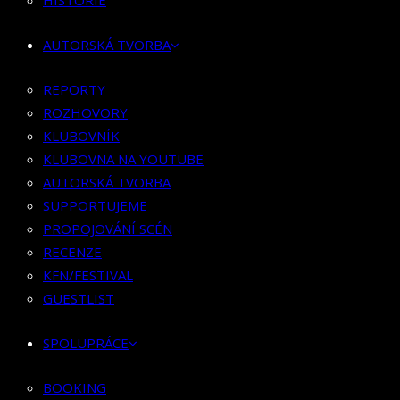
HISTORIE
KLUBOVNÍK
KLUBOVNA NA YOUTUBE
AUTORSKÁ TVORBA
AUTORSKÁ TVORBA
SUPPORTUJEME
REPORTY
PROPOJOVÁNÍ SCÉN
ROZHOVORY
RECENZE
KLUBOVNÍK
KFN/FESTIVAL
KLUBOVNA NA YOUTUBE
GUESTLIST
AUTORSKÁ TVORBA
SUPPORTUJEME
SPOLUPRÁCE
PROPOJOVÁNÍ SCÉN
RECENZE
BOOKING
KFN/FESTIVAL
PR SPOLUPRÁCE
GUESTLIST
MERCH
SPOLUPRÁCE
KONTAKT
BOOKING