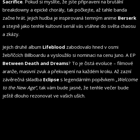
Sacrifice
. Pokud si myslíte, že jste připraveni na brutální
breakdowny a epické chorály, tak počkejte, až tahle banda
začne hrát. Jejich hudba je inspirovaná temným anime
Berserk
a stejně jako tenhle kultovní seriál vás vtáhne do světa chaosu
a zkázy.
Jejich druhé album
Lifeblood
zabodovalo hned v osmi
žebříčcích Billboardu a vysloužilo si nominaci na cenu Juno. A EP
Between Death and Dreams
? To je čistá evoluce – filmové
aranže, masivní zvuk a překvapení na každém kroku. Až zazní
závěrečná skladba
Eclipse
s legendárním popěvkem
„Welcome
to the New Age“
, tak vám bude jasné, že tenhle večer bude
ještě dlouho rezonovat ve vašich uších.