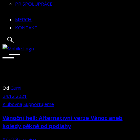
PR SPOLUPRÁCE
MERCH
KONTAKT
Od
Gumi
24.12.2021
Klubovna
Supportujeme
Vánoční hell: Alternativní verze Vánoc aneb
koledy pěkně od podlahy
Přečtěte si více