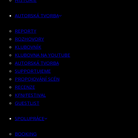
HISTORIE
KLUBOVNÍK
KLUBOVNA NA YOUTUBE
AUTORSKÁ TVORBA
AUTORSKÁ TVORBA
SUPPORTUJEME
REPORTY
PROPOJOVÁNÍ SCÉN
ROZHOVORY
RECENZE
KLUBOVNÍK
KFN/FESTIVAL
KLUBOVNA NA YOUTUBE
GUESTLIST
AUTORSKÁ TVORBA
SUPPORTUJEME
SPOLUPRÁCE
PROPOJOVÁNÍ SCÉN
RECENZE
BOOKING
KFN/FESTIVAL
PR SPOLUPRÁCE
GUESTLIST
MERCH
SPOLUPRÁCE
KONTAKT
BOOKING