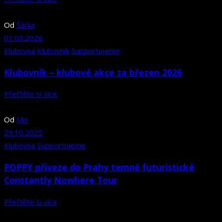
Od
Šárka
01.03.2026
Klubovna
Klubovník
Supportujeme
Klubovník – klubové akce za březen 2026
Přečtěte si více
Od
Min
29.10.2025
Klubovna
Supportujeme
POPPY přiveze do Prahy temně futuristické
Constantly Nowhere Tour
Přečtěte si více