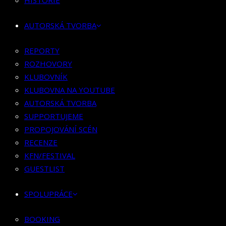
HISTORIE
KLUBOVNÍK
KLUBOVNA NA YOUTUBE
AUTORSKÁ TVORBA
AUTORSKÁ TVORBA
SUPPORTUJEME
REPORTY
PROPOJOVÁNÍ SCÉN
ROZHOVORY
RECENZE
KLUBOVNÍK
KFN/FESTIVAL
KLUBOVNA NA YOUTUBE
GUESTLIST
AUTORSKÁ TVORBA
SUPPORTUJEME
SPOLUPRÁCE
PROPOJOVÁNÍ SCÉN
RECENZE
BOOKING
KFN/FESTIVAL
PR SPOLUPRÁCE
GUESTLIST
MERCH
SPOLUPRÁCE
KONTAKT
BOOKING