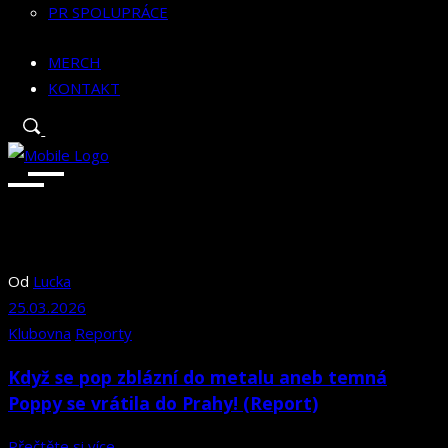
PR SPOLUPRÁCE
MERCH
KONTAKT
Od
Lucka
25.03.2026
Klubovna
Reporty
Když se pop zblázní do metalu aneb temná
Poppy se vrátila do Prahy! (Report)
Přečtěte si více