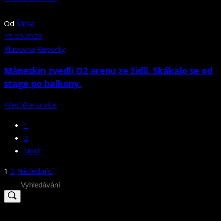
Od
Šárka
15.05.2023
Klubovna
Reporty
Måneskin zvedli O2 arenu ze židlí. Skákalo se od
stage po balkony.
Přečtěte si více
1
2
Next
Stránkování
1
2
Následující
příspěvků
Search
for: