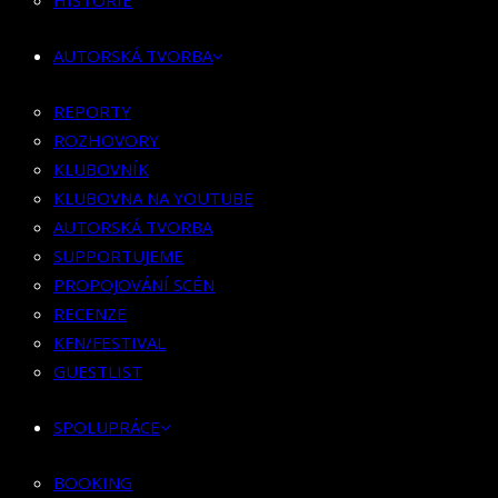
HISTORIE
KLUBOVNÍK
KLUBOVNA NA YOUTUBE
AUTORSKÁ TVORBA
AUTORSKÁ TVORBA
SUPPORTUJEME
REPORTY
PROPOJOVÁNÍ SCÉN
ROZHOVORY
RECENZE
KLUBOVNÍK
KFN/FESTIVAL
KLUBOVNA NA YOUTUBE
GUESTLIST
AUTORSKÁ TVORBA
SUPPORTUJEME
SPOLUPRÁCE
PROPOJOVÁNÍ SCÉN
RECENZE
BOOKING
KFN/FESTIVAL
PR SPOLUPRÁCE
GUESTLIST
MERCH
SPOLUPRÁCE
KONTAKT
BOOKING