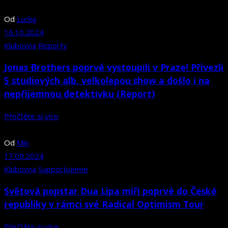
Od
Lucka
16.10.2024
Klubovna
Reporty
Jonas Brothers poprvé vystoupili v Praze! Přivezli
5 studiových alb, velkolepou show a došlo i na
nepříjemnou detektivku (Report)
Přečtěte si více
Od
Min
17.09.2024
Klubovna
Supportujeme
Světová popstar Dua Lipa míří poprvé do České
republiky v rámci své Radical Optimism Tour
Přečtěte si více