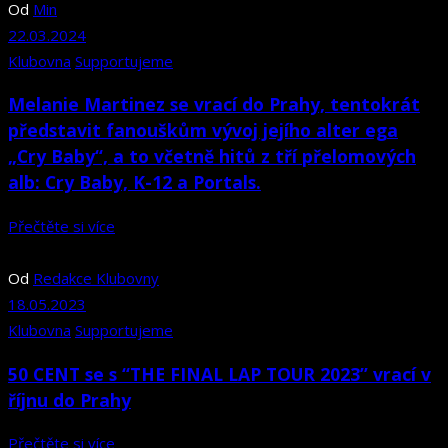
Od
Min
22.03.2024
Klubovna
Supportujeme
Melanie Martinez se vrací do Prahy, tentokrát
představit fanouškům vývoj jejího alter ega
„Cry Baby“, a to včetně hitů z tří přelomových
alb: Cry Baby, K-12 a Portals.
Přečtěte si více
Od
Redakce Klubovny
18.05.2023
Klubovna
Supportujeme
50 CENT se s “THE FINAL LAP TOUR 2023” vrací v
říjnu do Prahy
Přečtěte si více