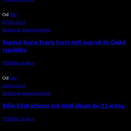
Od
Min
07.05.2024
Klubovna
Supportujeme
Rapová ikona Travis Scott míří poprvé do České
republiky
Přečtěte si více
Od
Min
29.04.2024
Klubovna
Supportujeme
Billie Eilish přiveze své třetí album do O2 arény.
Přečtěte si více