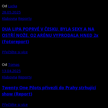
Od
Lucka
28.05.2025
Klubovna
Reporty
DUA LIPA POPRVÉ V ČESKU. BYLA SEXY A NA
OSTŘÍ NOŽE. O2 ARÉNU VYPRODALA HNED 2x
(Fotoreport)
Přečtěte si více
Od
Tomas
13.04.2025
Klubovna
Reporty
Twenty One Pilots přivezli do Prahy strhující
show (Report)
Přečtěte si více