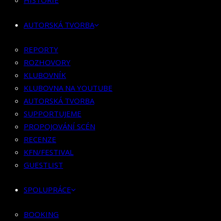
HISTORIE
KLUBOVNÍK
KLUBOVNA NA YOUTUBE
AUTORSKÁ TVORBA
AUTORSKÁ TVORBA
SUPPORTUJEME
REPORTY
PROPOJOVÁNÍ SCÉN
ROZHOVORY
RECENZE
KLUBOVNÍK
KFN/FESTIVAL
KLUBOVNA NA YOUTUBE
GUESTLIST
AUTORSKÁ TVORBA
SUPPORTUJEME
SPOLUPRÁCE
PROPOJOVÁNÍ SCÉN
RECENZE
BOOKING
KFN/FESTIVAL
PR SPOLUPRÁCE
GUESTLIST
MERCH
SPOLUPRÁCE
KONTAKT
BOOKING