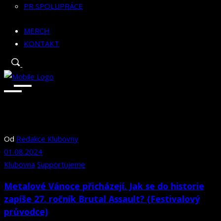
PR SPOLUPRÁCE
MERCH
KONTAKT
Od
Redakce Klubovny
01.08.2024
Klubovna
Supportujeme
Metalové Vánoce přicházejí. Jak se do historie
zapíše 27. ročník Brutal Assault? (Festivalový
průvodce)