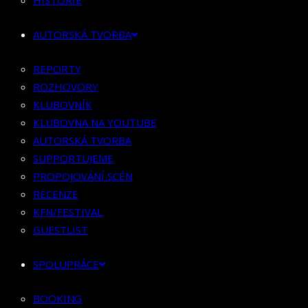
HISTORIE
KLUBOVNÍK
KLUBOVNA NA YOUTUBE
AUTORSKÁ TVORBA
AUTORSKÁ TVORBA
SUPPORTUJEME
REPORTY
PROPOJOVÁNÍ SCÉN
ROZHOVORY
RECENZE
KLUBOVNÍK
KFN/FESTIVAL
KLUBOVNA NA YOUTUBE
GUESTLIST
AUTORSKÁ TVORBA
SUPPORTUJEME
SPOLUPRÁCE
PROPOJOVÁNÍ SCÉN
RECENZE
BOOKING
KFN/FESTIVAL
PR SPOLUPRÁCE
GUESTLIST
MERCH
SPOLUPRÁCE
KONTAKT
BOOKING