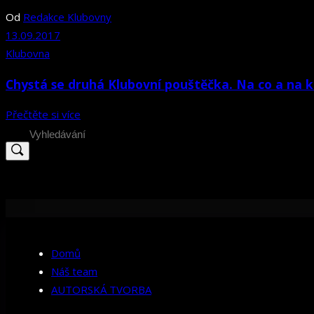
Od
Redakce Klubovny
13.09.2017
Klubovna
Chystá se druhá Klubovní pouštěčka. Na co a na 
Přečtěte si více
Search
for:
Domů
Náš team
AUTORSKÁ TVORBA