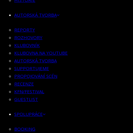
HISTORIE
KLUBOVNÍK
KLUBOVNA NA YOUTUBE
AUTORSKÁ TVORBA
AUTORSKÁ TVORBA
SUPPORTUJEME
REPORTY
PROPOJOVÁNÍ SCÉN
ROZHOVORY
RECENZE
KLUBOVNÍK
KFN/FESTIVAL
KLUBOVNA NA YOUTUBE
GUESTLIST
AUTORSKÁ TVORBA
SUPPORTUJEME
SPOLUPRÁCE
PROPOJOVÁNÍ SCÉN
RECENZE
BOOKING
KFN/FESTIVAL
PR SPOLUPRÁCE
GUESTLIST
MERCH
SPOLUPRÁCE
KONTAKT
BOOKING