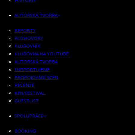
HISTORIE
KLUBOVNÍK
KLUBOVNA NA YOUTUBE
AUTORSKÁ TVORBA
AUTORSKÁ TVORBA
SUPPORTUJEME
REPORTY
PROPOJOVÁNÍ SCÉN
ROZHOVORY
RECENZE
KLUBOVNÍK
KFN/FESTIVAL
KLUBOVNA NA YOUTUBE
GUESTLIST
AUTORSKÁ TVORBA
SUPPORTUJEME
SPOLUPRÁCE
PROPOJOVÁNÍ SCÉN
RECENZE
BOOKING
KFN/FESTIVAL
PR SPOLUPRÁCE
GUESTLIST
MERCH
SPOLUPRÁCE
KONTAKT
BOOKING