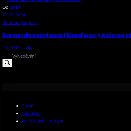
Od
Šárka
21.03.2024
Klubovna
Reporty
Normandie naordinovali MeetFactory koňskou d
Přečtěte si více
Search
for:
Domů
Náš team
AUTORSKÁ TVORBA