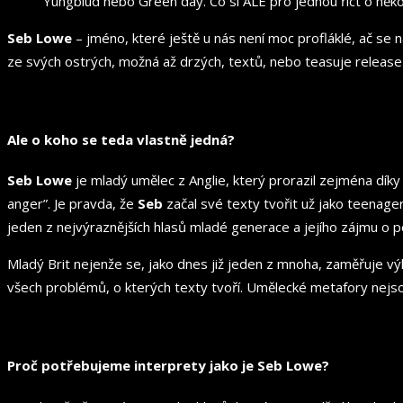
Yungblud nebo Green day. Co si ALE pro jednou říct o něk
Seb Lowe
– jméno, které ještě u nás není moc profláklé, ač se 
ze svých ostrých, možná až drzých, textů, nebo teasuje release
Ale o koho se teda vlastně jedná?
Seb Lowe
je mladý umělec z Anglie, který prorazil zejména dík
anger”. Je pravda, že
Seb
začal své texty tvořit už jako teenage
jeden z nejvýraznějších hlasů mladé generace a jejího zájmu o poli
Mladý Brit nejenže se, jako dnes již jeden z mnoha, zaměřuje vý
všech problémů, o kterých texty tvoří. Umělecké metafory nejs
Proč potřebujeme interprety jako je Seb Lowe?