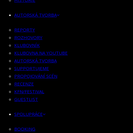
HISTORIE
KLUBOVNÍK
KLUBOVNA NA YOUTUBE
AUTORSKÁ TVORBA
AUTORSKÁ TVORBA
SUPPORTUJEME
REPORTY
PROPOJOVÁNÍ SCÉN
ROZHOVORY
RECENZE
KLUBOVNÍK
KFN/FESTIVAL
KLUBOVNA NA YOUTUBE
GUESTLIST
AUTORSKÁ TVORBA
SUPPORTUJEME
SPOLUPRÁCE
PROPOJOVÁNÍ SCÉN
RECENZE
BOOKING
KFN/FESTIVAL
PR SPOLUPRÁCE
GUESTLIST
MERCH
SPOLUPRÁCE
KONTAKT
BOOKING