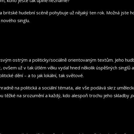
om, koho ještě tak úplně neznáme?
na britské hudební scéně pohybuje už nějaký ten rok. Možná jste ho
 nového singlu.
y svým ostrým a politicky/sociálně orientovaným textům. Jeho hud
r, ovšem už v tak útlém věku vydal hned několik úspěšných singlů
tické dění – a to jak lokální, tak světové.
hradně na politická a sociální témata, ale vše podává skrz uměle
ou těžké na srozumění a každý, kdo alespoň trochu jeho skladby
p