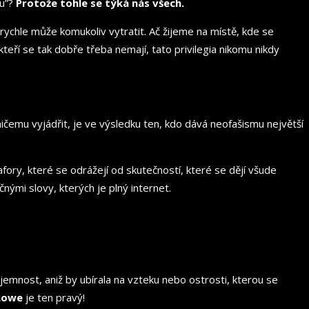
ou”?
Protože tohle se týká nás všech.
 rychle může komukoliv vytratit. Ač žijeme na místě, kde se
teří se tak dobře třeba nemají, tato privilegia nikomu nikdy
ičemu vyjádřit, je ve výsledku ten, kdo dává neofašismu největší
afory, které se odrážejí od skutečností, které se dějí všude
nými slovy, kterých je plný internet.
emnost, aniž by ubírala na vzteku nebo ostrosti, kterou se
Lowe
je ten pravý!