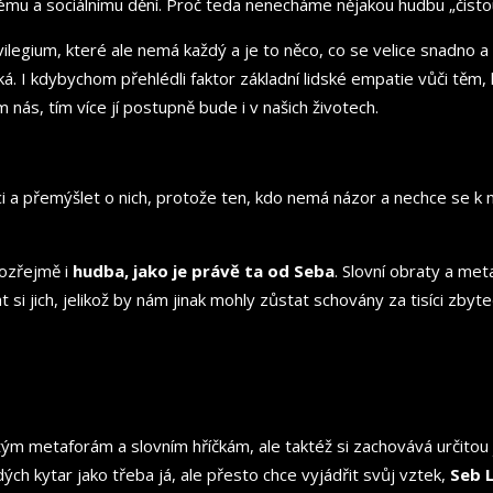
kému a sociálnímu dění. Proč teda nenecháme nějakou hudbu „čist
vilegium, které ale nemá každý a je to něco, co se velice snadno a
á. I kdybychom přehlédli faktor základní lidské empatie vůči těm, k
nás, tím více jí postupně bude i v našich životech.
ci a přemýšlet o nich, protože ten, kdo nemá názor a nechce se k n
mozřejmě i
hudba, jako je právě ta od Seba
. Slovní obraty a met
i jich, jelikož by nám jinak mohly zůstat schovány za tisíci zbyteč
m metaforám a slovním hříčkám, ale taktéž si zachovává určitou j
dých kytar jako třeba já, ale přesto chce vyjádřit svůj vztek,
Seb 