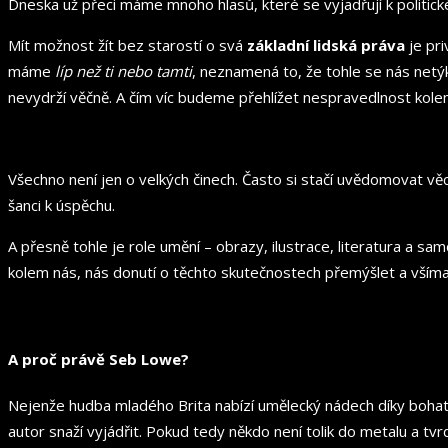
Dneska už přeci máme mnoho hlasů, které se vyjadřují k politic
Mít možnost žít bez starostí o svá
základní lidská práva
je pri
máme
líp než ti nebo tamti
, neznamená to, že tohle se nás netýk
nevydrží věčně. A čím víc budeme přehlížet nespravedlnost kolem 
Všechno není jen o velkých činech. Často si stačí uvědomovat vě
šanci k úspěchu.
A přesně tohle je role umění – obrazy, ilustrace, literatura a sa
kolem nás, nás donutí o těchto skutečnostech přemýšlet a všímat s
A proč právě Seb Lowe?
Nejenže hudba mladého Brita nabízí umělecký nádech díky bohatý
autor snaží vyjádřit. Pokud tedy někdo není tolik do metalu a tvr