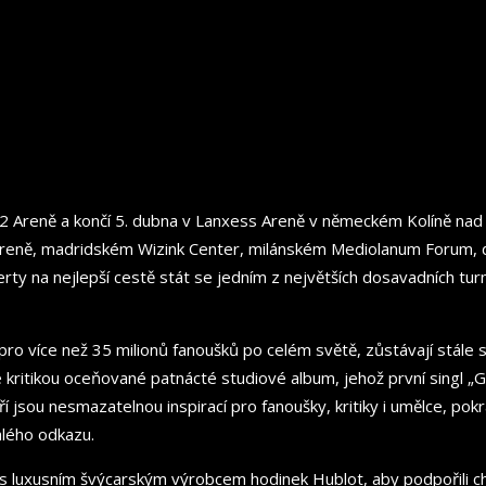
O2 Areně a končí 5. dubna v Lanxess Areně v německém Kolíně na
Areně, madridském Wizink Center, milánském Mediolanum Forum, 
y na nejlepší cestě stát se jedním z největších dosavadních tu
i pro více než 35 milionů fanoušků po celém světě, zůstávají stále s
ritikou oceňované patnácté studiové album, jehož první singl „Gh
eří jsou nesmazatelnou inspirací pro fanoušky, kritiky i umělce, p
alého odkazu.
uxusním švýcarským výrobcem hodinek Hublot, aby podpořili chari