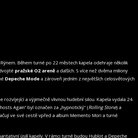
d Rýnem. Během turné po 22 městech kapela odehraje několik
dvojité
pražské O2 areně
a dalších. S více než dvěma miliony
rné
Depeche Mode
a zároveň jedním z největších celosvětových
e rozvíjející a výjimečně vlivnou hudební silou. Kapela vydala 24.
osts Again“ byl označen za „hypnotický“ (
Rolling Stone
) a
okračují ve své cestě vpřed a album Memento Mori a turné
tativní úsilí kapely. V rámci turné budou Hublot a Depeche