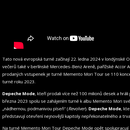
Tato nová evropská turné začínají 22. ledna 2024 v londýnské 
večerů také v berlínské Mercedes-Benz Areně, pařížské Accor 
prodaných vstupenek je turné Memento Mori Tour se 110 koncert
turné roku 2023.
Depeche Mode
, kteří prodali více než 100 milionů desek a hrál
března 2023 spolu se zahájením turné k albu Memento Mori své k
„nádhernou, podmanivou píseň“ (
Revolver
).
Depeche Mode
, kt
představují otevření nejnovější kapitoly nepřekonatelného a trv
Na turné Memento Mori Tour Depeche Mode opět spolupracují s l