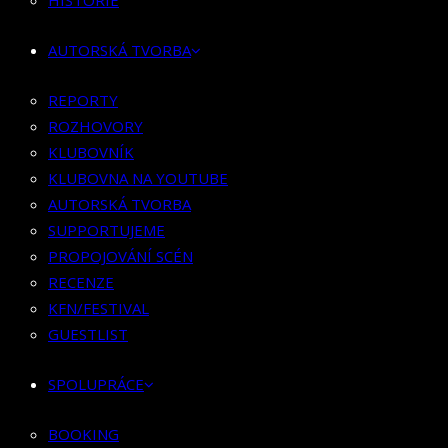
HISTORIE
KLUBOVNÍK
KLUBOVNA NA YOUTUBE
AUTORSKÁ TVORBA
AUTORSKÁ TVORBA
SUPPORTUJEME
REPORTY
PROPOJOVÁNÍ SCÉN
ROZHOVORY
RECENZE
KLUBOVNÍK
KFN/FESTIVAL
KLUBOVNA NA YOUTUBE
GUESTLIST
AUTORSKÁ TVORBA
SUPPORTUJEME
SPOLUPRÁCE
PROPOJOVÁNÍ SCÉN
RECENZE
BOOKING
KFN/FESTIVAL
PR SPOLUPRÁCE
GUESTLIST
MERCH
SPOLUPRÁCE
KONTAKT
BOOKING