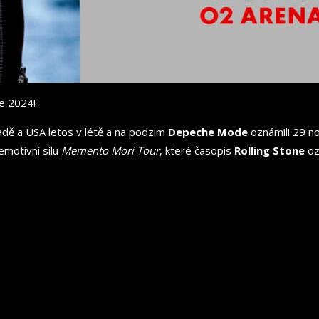
e 2024!
adě a USA letos v létě a na podzim
Depeche Mode
oznámili 29 no
emotivní sílu
Memento Mori Tour
, které časopis
Rolling Stone
oz