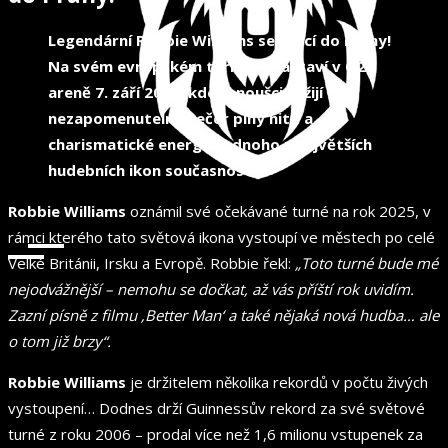
Legendární Robbie Williams se vrací do Prahy!
Na svém evropském turné se zastaví v O2
areně 7. září 2025, kde fanoušci zažijí
nezapomenutelný večer plný hitů a
charismatické energie jednoho z největších
hudebních ikon současnosti.
Robbie Williams
oznámil své očekávané turné na rok 2025, v
rámci kterého tato světová ikona vystoupí ve městech po celé
Velké Británii, Irsku a Evropě. Robbie řekl:
„Toto turné bude mé
nejodvážnější – nemohu se dočkat, až vás příští rok uvidím.
Zazní písně z filmu ‚Better Man‘ a také nějaká nová hudba… ale
o tom již brzy“.
Robbie Williams
je držitelem několika rekordů v počtu živých
vystoupení… Dodnes drží Guinnessův rekord za své světové
turné z roku 2006 – prodal více než 1,6 milionu vstupenek za