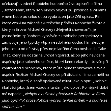
očekávají uvedení Robbieho hudebního životopisného filmu
„Better Man“, který se v kinech objevil 26. prosince a Williams
v něm bude po celou dobu vyobrazen jako CGI opice… Film,
který vznikl na základě skutečného příběhu Robbieho života a
který režíroval Michael Gracey („Největší showman“), je
jedinečným způsobem vyprávěn z Robbieho perspektivy a
zachycuje jeho typický vtip a nezdolného ducha. Film sleduje
jeho cestu od dětství, přes nejmladšího člena boybandu Take
That, který se dostal na vrchol hitparád, až po jeho nevídané
úspěchy jako sólového umělce, který láme rekordy – to vše při
konfrontaci s problémy, které může přinést obrovská sláva a
úspěch. Režisér Michael Gracey se při diskusi o filmu zaměřil na
Robbieho, který o sobě opakovaně mluvil jako o opici. „Robbie
říkal věci jako: ‚Jsem vzadu a tančím jako opice‘. Po nějaké době
mě napadlo:
„Nebylo by úžasné představit Robbieho ve filmu
jako opici?“ Protože Robbie vypráví tenhle příběh – a takhle se
vidí on sám.“