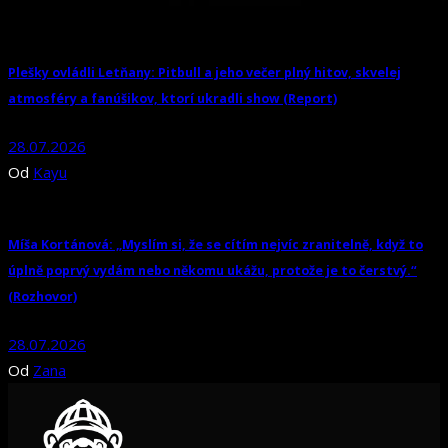
Plešky ovládli Letňany: Pitbull a jeho večer plný hitov, skvelej
atmosféry a fanúšikov, ktorí ukradli show (Report)
28.07.2026
Od
Kayu
Míša Kortánová: „Myslím si, že se cítím nejvíc zranitelně, když to
úplně poprvý vydám nebo někomu ukážu, protože je to čerstvý.“
(Rozhovor)
28.07.2026
Od
Zana