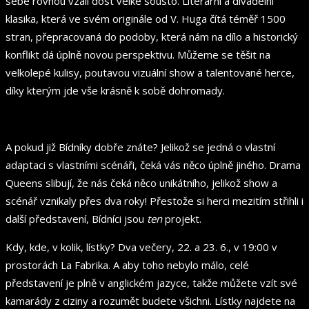
sebe rovnou vzali dost velké sousto. Literární a divadelní
klasika, která ve svém originále od V. Huga čítá téměř 1500
stran, přepracovaná do podoby, která nám na dílo a historický
konflikt dá úplně novou perspektivu. Můžeme se těšit na
velkolepé kulisy, poutavou vizuální show a talentované herce,
díky kterým jde vše krásně k sobě dohromady.
A pokud již Bídníky dobře znáte? Jelikož se jedná o vlastní
adaptaci s vlastními scénáři, čeká vás něco úplně jiného. Drama
Queens slibují, že nás čeká něco unikátního, jelikož show a
scénář vznikaly přes dva roky! Přestože si herci mezitím střihli i
další představení, Bídníci jsou
ten
projekt.
Kdy, kde, v kolik, lístky? Dva večery, 22. a 23. 6., v 19:00 v
prostorách La Fabrika. A aby toho nebylo málo, celé
představení je plně v anglickém jazyce, takže můžete vzít své
kamarády z ciziny a rozumět budete všichni. Lístky najdete na