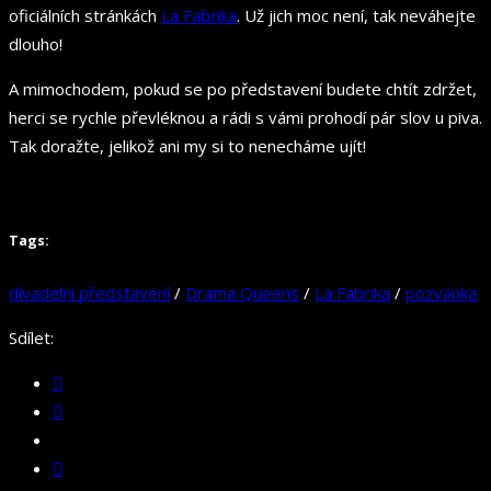
oficiálních stránkách
La Fabrika
. Už jich moc není, tak neváhejte
dlouho!
A mimochodem, pokud se po představení budete chtít zdržet,
herci se rychle převléknou a rádi s vámi prohodí pár slov u piva.
Tak doražte, jelikož ani my si to nenecháme ujít!
Tags:
divadelní představení
/
Drama Queens
/
La Fabrika
/
pozvánka
Sdílet: