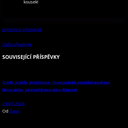
kousek!
předchozí příspěvek
Další příspěvek
SOUVISEJÍCÍ PŘÍSPĚVKY
Zrady, vraždy, prostituce – francouzské povstání aneb Les
Miserables, jaké ještě neznáme (Report)
23.07.2026
Od
Zana