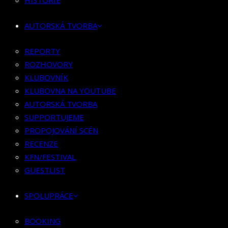
HISTORIE
KLUBOVNÍK
KLUBOVNA NA YOUTUBE
AUTORSKÁ TVORBA
AUTORSKÁ TVORBA
SUPPORTUJEME
REPORTY
PROPOJOVÁNÍ SCÉN
ROZHOVORY
RECENZE
KLUBOVNÍK
KFN/FESTIVAL
KLUBOVNA NA YOUTUBE
GUESTLIST
AUTORSKÁ TVORBA
SUPPORTUJEME
SPOLUPRÁCE
PROPOJOVÁNÍ SCÉN
RECENZE
BOOKING
KFN/FESTIVAL
PR SPOLUPRÁCE
GUESTLIST
MERCH
SPOLUPRÁCE
KONTAKT
BOOKING