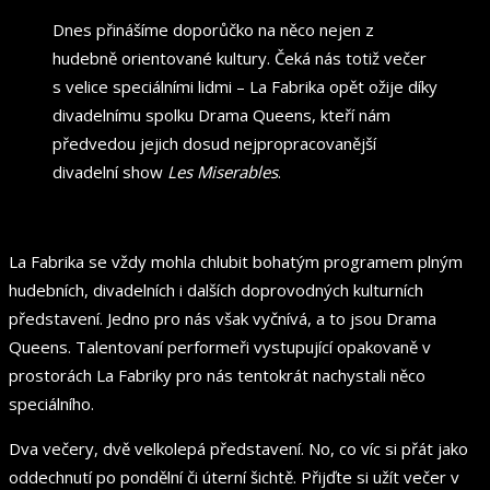
Dnes přinášíme doporůčko na něco nejen z
hudebně orientované kultury. Čeká nás totiž večer
s velice speciálními lidmi – La Fabrika opět ožije díky
divadelnímu spolku Drama Queens, kteří nám
předvedou jejich dosud nejpropracovanější
divadelní show
Les Miserables
.
La Fabrika se vždy mohla chlubit bohatým programem plným
hudebních, divadelních i dalších doprovodných kulturních
představení. Jedno pro nás však vyčnívá, a to jsou Drama
Queens. Talentovaní performeři vystupující opakovaně v
prostorách La Fabriky pro nás tentokrát nachystali něco
speciálního.
Dva večery, dvě velkolepá představení. No, co víc si přát jako
oddechnutí po pondělní či úterní šichtě. Přijďte si užít večer v