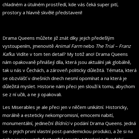
chladném a útulném prostředí, kde vás čeká super pití,
prostory a hlavně skvělé představení!
Drama Queens můžete již znát díky jejich předešlým
vystoupením, jmenovitě
Animal Farm
nebo
The Trial – Franz
Kafka
. Vidíte v tom ten detail? My totiž ano! Drama Queens
nám opakovaně přinášejí díla, která jsou aktuální jak globálně,
tak u nás v Čechách, a zároveň politicky důležitá. Témata, která
se obzvlášť v dnešních dnech nesmí opomínat a na která je
důležitá myslet. Historie nám přeci jen slouží k tomu, abychom
se z ní učili, a ne ji opakovali.
Les Miserables je ale přeci jen v něčem unikátní. Historicky,
morálně a esteticky nekompromisní, emocemi nabití,
monumentální, jedineční
Bídníci
v podání Drama Queens. Jedná
se o jejich první vlastní post-pandemickou produkci, a že si na