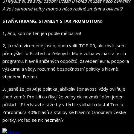
3) Myslíš si, že svojí osobní účastí u voleb můžeš něco ovlivnit?
A že i samotné volby mohou něco reálně změnit a ovlivnit?
STAŇA (KRANG, STANLEY STAR PROMOTION)
1, Ano, kdo né ten jen podle mě baran!
2, Já mám víceméně jasno, budu volit TOP 09, ale chvíli jsem
přemýšlel i o Pirátech a Zelených. Moje volba vychází z jejich
programu, hlavně snížených odpočtů, zavedení eura, podpora
výzkumu a vědy, rozumné bezpečnostní politiky a hlavně
vtipnému Ferimu.
3, Jasně že jo!! Ať je politika jakákoliv špinavost, vždy ovliňuje
chod země. Pro lidi co říkají že volby nic nezmění dám jeden
příklad – Představte si že by v těchle volbách dostal Tomio
Zmrdomura 40% hlasů a stal by se hlavním tahounem České
politky. Pořád se nic nezmění?