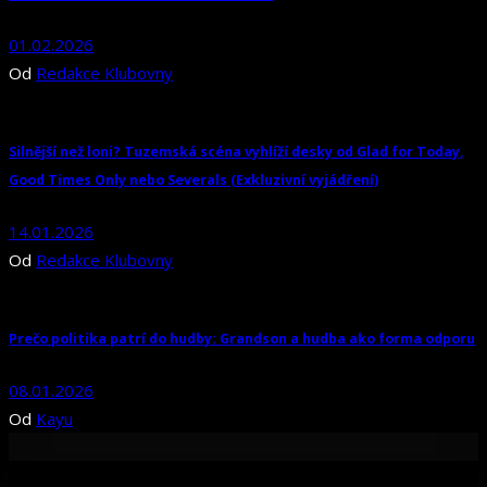
01.02.2026
Od
Redakce Klubovny
Silnější než loni? Tuzemská scéna vyhlíží desky od Glad for Today,
Good Times Only nebo Severals (Exkluzivní vyjádření)
14.01.2026
Od
Redakce Klubovny
Prečo politika patrí do hudby: Grandson a hudba ako forma odporu
08.01.2026
Od
Kayu