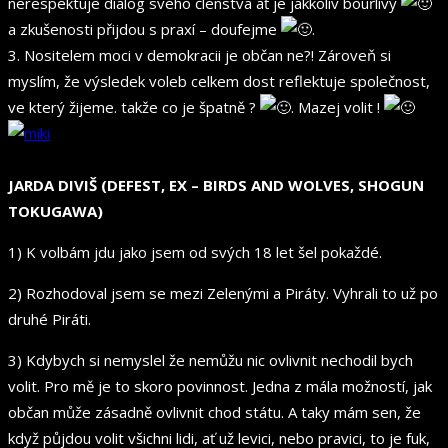
nerespektuje dialog svého členstva ať je jakkoliv bouřlivý
a zkušenosti přijdou s praxí – doufejme
.
3. Nositelem moci v demokracii je občan ne?! Zároveň si
myslím, že výsledek voleb celkem dost reflektuje společnost,
ve který žijeme. takže co je špatně ?
. Mazej volit !
JARDA DIVIŠ (DEFEST, EX – BIRDS AND WOLVES, SHOGUN
TOKUGAWA)
1) K volbám jdu jako jsem od svých 18 let šel pokaždé.
2) Rozhodoval jsem se mezi Zelenými a Piráty. Vyhrali to už po
druhé Piráti.
3) Kdybych si nemyslel že nemůžu nic ovlivnit nechodil bych
volit. Pro mě je to skoro povinnost. Jedna z mála možností, jak
občan může zásadně ovlivnit chod státu. A taky mám sen, že
když půjdou volit všichni lidi, ať už levici, nebo pravici, to je fuk,