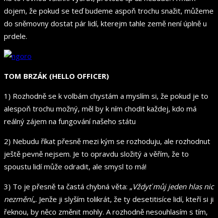
dojem, že pokud se teď budeme aspoň trochu snažit, můžeme
do sněmovny dostat pár lidí, kterejm tahle země není úplně u
prdele.
TOM BRZÁK (HELLO OFFICER)
1) Rozhodně se k volbám chystám a myslím si, že pokud je to
alespoň trochu možný, měl by k ním chodit každej, kdo má
reálný zájem na fungování našeho státu
2) Nebudu říkat přesně mezi kým se rozhoduju, ale rozhodnut
ještě pevně nejsem. Je to opravdu složitý a věřím, že to
spoustu lidí může odradit, ale smysl to má!
3) To je přesně ta častá chybná věta: „
Vždyť můj jeden hlas nic
nezmění
„. Jenže ji slyším tolikrát, že ty desetitisíce lidí, kteří si ji
řeknou, by něco změnit mohly. A rozhodně nesouhlasím s tím,