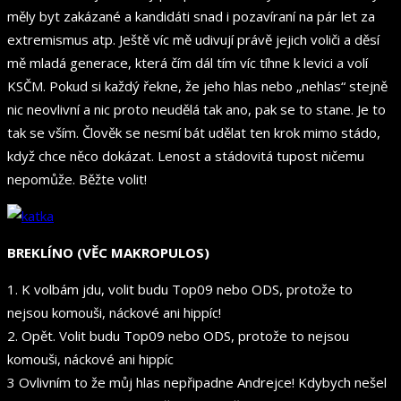
měly byt zakázané a kandidáti snad i pozavíraní na pár let za
extremismus atp. Ještě víc mě udivují právě jejich voliči a děsí
mě mladá generace, která čím dál tím víc tíhne k levici a volí
KSČM. Pokud si každý řekne, že jeho hlas nebo „nehlas“ stejně
nic neovlivní a nic proto neudělá tak ano, pak se to stane. Je to
tak se vším. Člověk se nesmí bát udělat ten krok mimo stádo,
když chce něco dokázat. Lenost a stádovitá tupost ničemu
nepomůže. Běžte volit!
BREKLÍNO (VĚC MAKROPULOS)
1. K volbám jdu, volit budu Top09 nebo ODS, protože to
nejsou komouši, náckové ani hippíc!
2. Opět. Volit budu Top09 nebo ODS, protože to nejsou
komouši, náckové ani hippíc
3 Ovlivním to že můj hlas nepřipadne Andrejce! Kdybych nešel