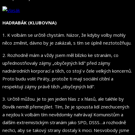
HADRABÁK (KLUBOVNA)
1. K volbám se určitě chystám. Názor, že kdyby volby mohly
něco změnit, dávno by je zakázali, s tím se úplně neztotožňuju.
2. Rozhodně mám a vždy jsem měl blízko ke stranám, co
upřednostňovaly zájmy „obyčejných lidí“ před zájmy
nadnárodních korporací a těch, co stojí v čele velkých koncernů.
Proto budu volit Piráty, protože ti mají sociální cítění a
respektují zájmy právě těch „obyčejných lidí“.
3. Určitě můžou. Je to jen jeden hlas z x hlasů, ale takhle by
člověk neměl přemejšlet. Tím, že je spousta lidí znechucených
a nejdou k volbám tím nevědomky nahrávají Komunistům a
dalším extremistickým stranám jako SPD, DSSS…a rozhodně
nechci, aby se takový strany dostaly k moci. Nesvobody jsme