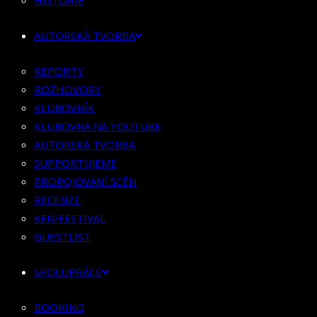
HISTORIE
KLUBOVNÍK
KLUBOVNA NA YOUTUBE
AUTORSKÁ TVORBA
AUTORSKÁ TVORBA
SUPPORTUJEME
REPORTY
PROPOJOVÁNÍ SCÉN
ROZHOVORY
RECENZE
KLUBOVNÍK
KFN/FESTIVAL
KLUBOVNA NA YOUTUBE
GUESTLIST
AUTORSKÁ TVORBA
SUPPORTUJEME
SPOLUPRÁCE
PROPOJOVÁNÍ SCÉN
RECENZE
BOOKING
KFN/FESTIVAL
PR SPOLUPRÁCE
GUESTLIST
MERCH
SPOLUPRÁCE
KONTAKT
BOOKING