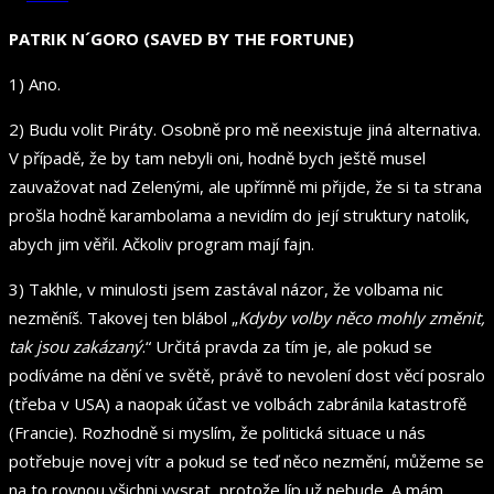
PATRIK N´GORO (SAVED BY THE FORTUNE)
1) Ano.
2) Budu volit Piráty. Osobně pro mě neexistuje jiná alternativa.
V případě, že by tam nebyli oni, hodně bych ještě musel
zauvažovat nad Zelenými, ale upřímně mi přijde, že si ta strana
prošla hodně karambolama a nevidím do její struktury natolik,
abych jim věřil. Ačkoliv program mají fajn.
3) Takhle, v minulosti jsem zastával názor, že volbama nic
nezměníš. Takovej ten blábol „
Kdyby volby něco mohly změnit,
tak jsou zakázaný
.“ Určitá pravda za tím je, ale pokud se
podíváme na dění ve světě, právě to nevolení dost věcí posralo
(třeba v USA) a naopak účast ve volbách zabránila katastrofě
(Francie). Rozhodně si myslím, že politická situace u nás
potřebuje novej vítr a pokud se teď něco nezmění, můžeme se
na to rovnou všichni vysrat, protože líp už nebude. A mám