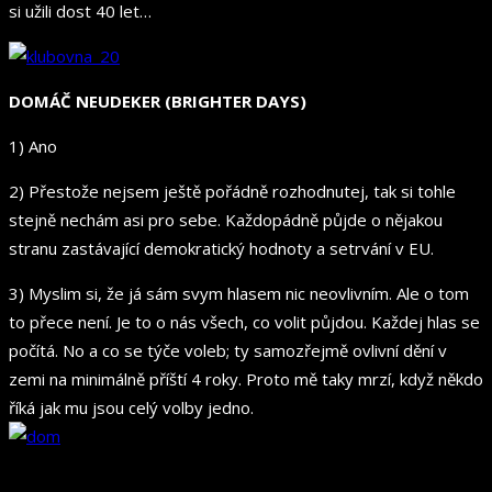
si užili dost 40 let…
DOMÁČ NEUDEKER (BRIGHTER DAYS)
1) Ano
2) Přestože nejsem ještě pořádně rozhodnutej, tak si tohle
stejně nechám asi pro sebe. Každopádně půjde o nějakou
stranu zastávající demokratický hodnoty a setrvání v EU.
3) Myslim si, že já sám svym hlasem nic neovlivním. Ale o tom
to přece není. Je to o nás všech, co volit půjdou. Každej hlas se
počítá. No a co se týče voleb; ty samozřejmě ovlivní dění v
zemi na minimálně příští 4 roky. Proto mě taky mrzí, když někdo
říká jak mu jsou celý volby jedno.