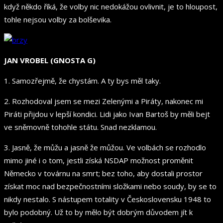
když někdo říká, že volby nic nedokážou ovlivnit, je to hloupost,
tohle nejsou volby za bolševika.
JAN VROBEL (GNOSTA G)
1. Samozřejmě, že chystám. A ty bys měl taky.
2. Rozhodoval jsem se mezi Zelenými a Piráty, nakonec mi
Piráti přijdou v lepší kondici. Lidi jako Ivan Bartoš by měli bejt
ve sněmovně tohohle státu. Snad nezklamou.
3. Jasně, že můžu a jasně že můžou. Ve volbách se rozhodlo
mimo jiné i o tom, jestli získá NSDAP možnost proměnit
Německo v továrnu na smrt; bez toho, aby dostali prostor
získat moc nad bezpečnostními složkami nebo soudy, by se to
nikdy nestalo. S nástupem totality v Československu 1948 to
bylo podobný. Už to by mělo být dobrým důvodem jít k