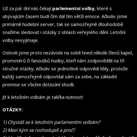
Už za pár dní nás čekají
parlementní volby
, které s
ubývajícím časem budí čím dál tím větší emoce. Ačkoliv jsme
primárně hudební server, tak se samozřejmě dlouhodobě
snažíme sledovat i otázky z oblasti veřejného dění. Letošní
volby nevyjímaje.
Oslovili jsme proto nezávisle na sobě hned několik členů kapel,
promotérů či fanoušků hudby, kteří nám zodpověděli na tři
stručné otázky. Ačkoliv se jednotlivé odpovědi lišily, protože
každý samozřejmě odpovídal sám za sebe, na základní
premise se všichni dotázání shodli.
Jít k letošním volbám je takřka nutnost!
OTÁZKY:
1) Chystáš se k letošním parlamentím volbám?
2) Mezi kým se rozhoduješ a proč?