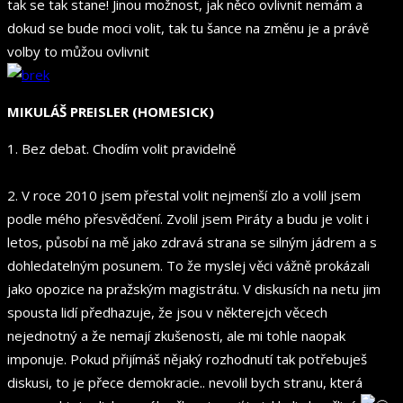
tak se tak stane! Jinou možnost, jak něco ovlivnit nemám a
dokud se bude moci volit, tak tu šance na změnu je a právě
volby to můžou ovlivnit
MIKULÁŠ PREISLER (HOMESICK)
1. Bez debat. Chodím volit pravidelně
2. V roce 2010 jsem přestal volit nejmenší zlo a volil jsem
podle mého přesvědčení. Zvolil jsem Piráty a budu je volit i
letos, působí na mě jako zdravá strana se silným jádrem a s
dohledatelným posunem. To že myslej věci vážně prokázali
jako opozice na pražským magistrátu. V diskusích na netu jim
spousta lidí předhazuje, že jsou v některejch věcech
nejednotný a že nemají zkušenosti, ale mi tohle naopak
imponuje. Pokud přijímáš nějaký rozhodnutí tak potřebuješ
diskusi, to je přece demokracie.. nevolil bych stranu, která