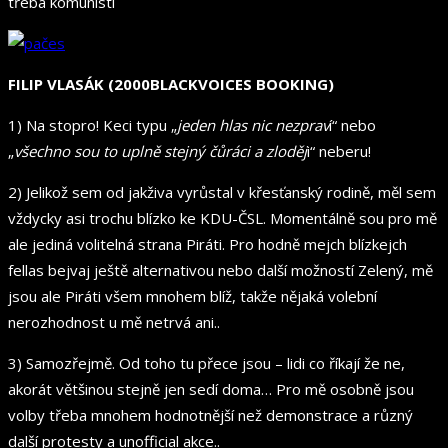
třeba komunisti
FILIP VLASÁK (2000BLACKVOICES BOOKING)
1) Na stopro! Keci typu „
jeden hlas nic nezprav
í“ nebo
„
všechno sou to uplně stejný čůráci a zloděj
i“ neberu!
2) Jelikož sem od jakživa vyrůstal v křesťanský rodině, měl sem
vždycky asi trochu blízko ke KDU-ČSL. Momentálně sou pro mě
ale jediná volitelná strana Piráti. Pro hodně mejch blízkejch
fellas bejvaj ještě alternativou nebo další možností Zelený, mě
jsou ale Piráti všem mnohem blíž, takže nějaká volební
nerozhodnost u mě netrvá ani..
3) Samozřejmě. Od toho tu přece jsou – lidi co říkají že ne,
akorát většinou stejně jen sedí doma… Pro mě osobně jsou
volby třeba mnohem hodnotnější než demonstrace a různý
další protesty a unofficial akce..