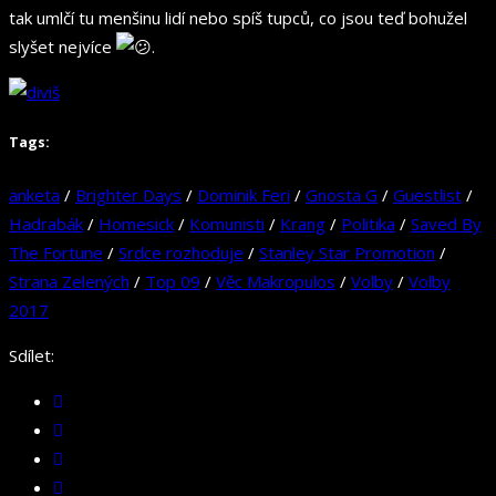
tak umlčí tu menšinu lidí nebo spíš tupců, co jsou teď bohužel
slyšet nejvíce
.
Tags:
anketa
/
Brighter Days
/
Dominik Feri
/
Gnosta G
/
Guestlist
/
Hadrabák
/
Homesick
/
Komunisti
/
Krang
/
Politika
/
Saved By
The Fortune
/
Srdce rozhoduje
/
Stanley Star Promotion
/
Strana Zelených
/
Top 09
/
Věc Makropulos
/
Volby
/
Volby
2017
Sdílet: