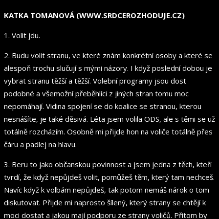
KATKA TOMANOVÁ (WWW.SRDCEROZHODUJE.CZ)
1. Volit jdu.
2. Budu volit stranu, ve které znám konkrétní osoby a které se
alespoň trochu slučují s mými názory. I když poslední dobou je
vybrat stranu těžší a těžší. Volební programy jsou dost
podobné a všemožní přeběhlíci z jiných stran tomu moc
nepomáhají. Vidina spojení se do koalice se stranou, kterou
nesnášíte, je také děsivá. Léta jsem volila ODS, ale s těmi se už
totálně rozcházím. Osobně mi přijde hon na voliče totálně přes
čáru a padlej na hlavu.
3. Beru to jako občanskou povinnost a jsem jedna z těch, kteří
tvrdí, že když nepůjdeš volit, pomůžeš těm, který tam nechceš.
Navíc když k volbám nepůjdeš, tak potom nemáš nárok o tom
diskutovat. Přijde mi naprosto šílený, který strany se chtějí k
moci dostat a jakou mají podporu ze strany voličů. Přitom by