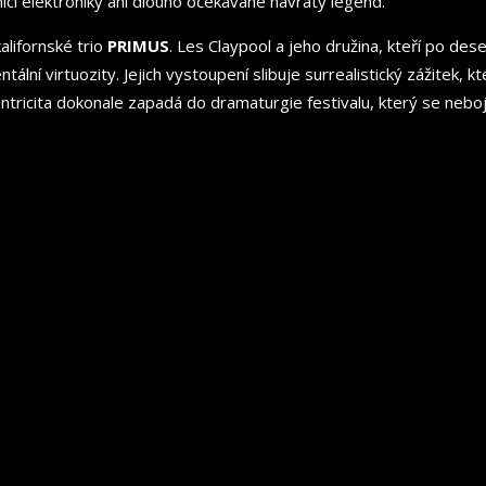
ci elektroniky ani dlouho očekávané návraty legend.
alifornské trio
PRIMUS
. Les Claypool a jeho družina, kteří po dese
tální virtuozity. Jejich vystoupení slibuje surrealistický zážitek,
ntricita dokonale zapadá do dramaturgie festivalu, který se nebojí