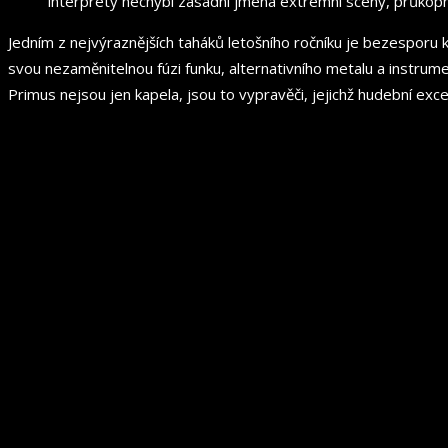
interprety nechybí zásadní jména extrémní scény, průkopní
Jedním z nejvýraznějších taháků letošního ročníku je bezesporu k
svou nezaměnitelnou fúzi funku, alternativního metalu a instrumen
Primus nejsou jen kapela, jsou to vypravěči, jejichž hudební exce