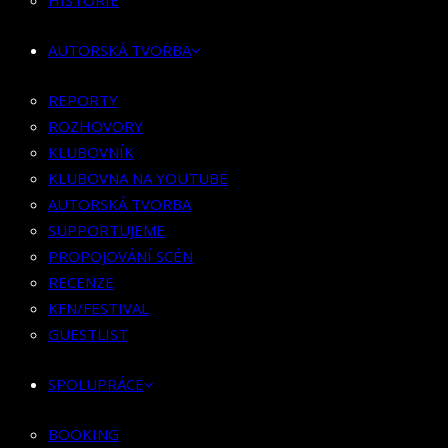
HISTORIE
KLUBOVNÍK
KLUBOVNA NA YOUTUBE
AUTORSKÁ TVORBA
AUTORSKÁ TVORBA
SUPPORTUJEME
REPORTY
PROPOJOVÁNÍ SCÉN
ROZHOVORY
RECENZE
KLUBOVNÍK
KFN/FESTIVAL
KLUBOVNA NA YOUTUBE
GUESTLIST
AUTORSKÁ TVORBA
SUPPORTUJEME
SPOLUPRÁCE
PROPOJOVÁNÍ SCÉN
RECENZE
BOOKING
KFN/FESTIVAL
PR SPOLUPRÁCE
GUESTLIST
MERCH
SPOLUPRÁCE
KONTAKT
BOOKING