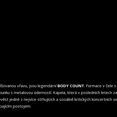
alšovanou vřavu, jsou legendární
BODY COUNT
. Formace v čele s
nku s metalovou úderností. Kapela, která v posledních letech z
ěst jedné z nejvíce strhujících a sociálně kritických koncertních
ýbajícím postojem.