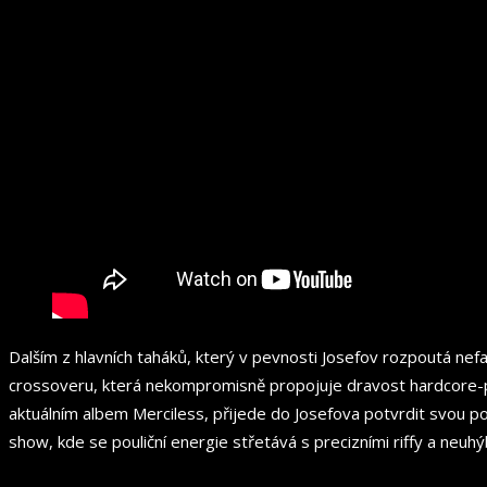
Dalším z hlavních taháků, který v pevnosti Josefov rozpoutá nef
crossoveru, která nekompromisně propojuje dravost hardcore-pu
aktuálním albem Merciless, přijede do Josefova potvrdit svou pov
show, kde se pouliční energie střetává s precizními riffy a neuh