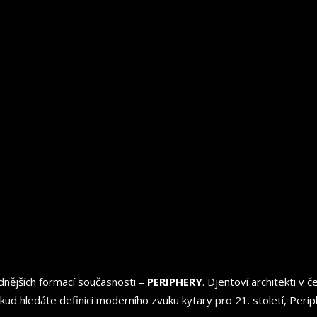
nějších formací současnosti –
PERIPHERY
. Djentoví architekti v
ud hledáte definici moderního zvuku kytary pro 21. století, Periph