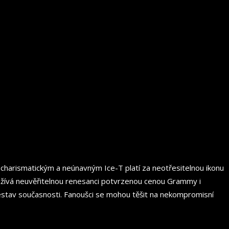
 charismatickým a neúnavným Ice-T platí za neotřesitelnou ikonu
ažívá neuvěřitelnou renesanci potvrzenou cenou Grammy i
 sestav současnosti. Fanoušci se mohou těšit na nekompromisní