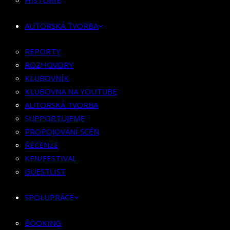
HISTORIE
KLUBOVNÍK
KLUBOVNA NA YOUTUBE
AUTORSKÁ TVORBA
AUTORSKÁ TVORBA
SUPPORTUJEME
REPORTY
PROPOJOVÁNÍ SCÉN
ROZHOVORY
RECENZE
KLUBOVNÍK
KFN/FESTIVAL
KLUBOVNA NA YOUTUBE
GUESTLIST
AUTORSKÁ TVORBA
SUPPORTUJEME
SPOLUPRÁCE
PROPOJOVÁNÍ SCÉN
RECENZE
BOOKING
KFN/FESTIVAL
PR SPOLUPRÁCE
GUESTLIST
MERCH
SPOLUPRÁCE
KONTAKT
BOOKING