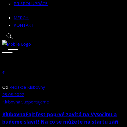
PR SPOLUPRÁCE
MERCH
KONTAKT
Od
Redakce Klubovny
23.08.2022
Klubovna
Supportujeme
KlubovnaFajtfest poprvé zavítá na Vysočinu a
budeme slavit! Na co se můžete na startu září