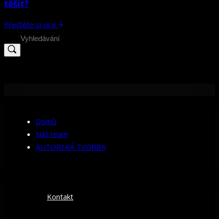
těšit?
Přečtěte si více
Search
for:
Domů
Náš team
AUTORSKÁ TVORBA
Kontakt