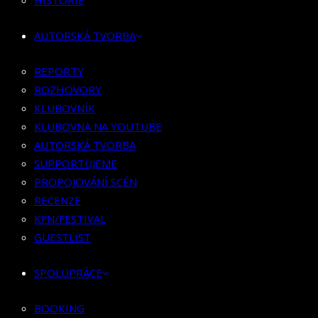
HISTORIE
KLUBOVNÍK
KLUBOVNA NA YOUTUBE
AUTORSKÁ TVORBA
AUTORSKÁ TVORBA
SUPPORTUJEME
REPORTY
PROPOJOVÁNÍ SCÉN
ROZHOVORY
RECENZE
KLUBOVNÍK
KFN/FESTIVAL
KLUBOVNA NA YOUTUBE
GUESTLIST
AUTORSKÁ TVORBA
SUPPORTUJEME
SPOLUPRÁCE
PROPOJOVÁNÍ SCÉN
RECENZE
BOOKING
KFN/FESTIVAL
PR SPOLUPRÁCE
GUESTLIST
MERCH
SPOLUPRÁCE
KONTAKT
BOOKING