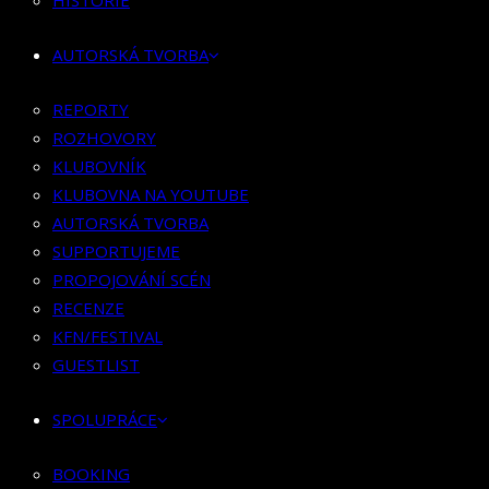
HISTORIE
KLUBOVNÍK
KLUBOVNA NA YOUTUBE
AUTORSKÁ TVORBA
AUTORSKÁ TVORBA
SUPPORTUJEME
REPORTY
PROPOJOVÁNÍ SCÉN
ROZHOVORY
RECENZE
KLUBOVNÍK
KFN/FESTIVAL
KLUBOVNA NA YOUTUBE
GUESTLIST
AUTORSKÁ TVORBA
SUPPORTUJEME
SPOLUPRÁCE
PROPOJOVÁNÍ SCÉN
RECENZE
BOOKING
KFN/FESTIVAL
PR SPOLUPRÁCE
GUESTLIST
MERCH
SPOLUPRÁCE
KONTAKT
BOOKING