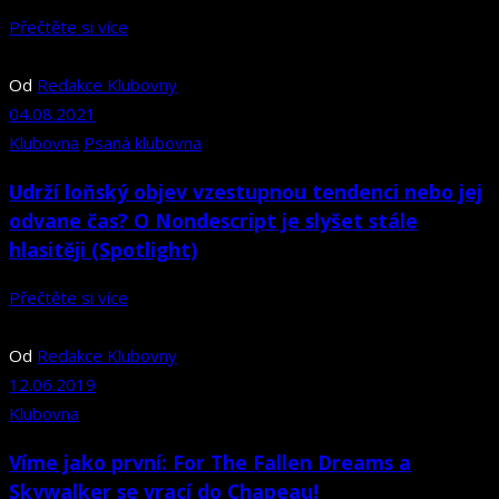
Přečtěte si více
Od
Redakce Klubovny
04.08.2021
Klubovna
Psaná klubovna
Udrží loňský objev vzestupnou tendenci nebo jej
odvane čas? O Nondescript je slyšet stále
hlasitěji (Spotlight)
Přečtěte si více
Od
Redakce Klubovny
12.06.2019
Klubovna
Víme jako první: For The Fallen Dreams a
Skywalker se vrací do Chapeau!