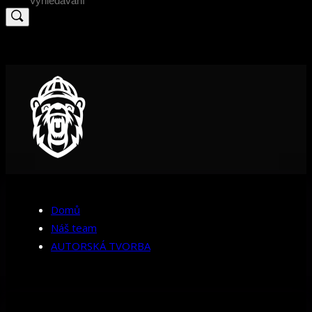
for:
Domů
Náš team
AUTORSKÁ TVORBA