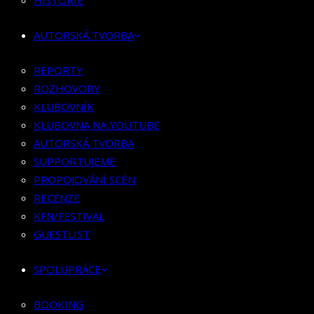
HISTORIE
KLUBOVNÍK
KLUBOVNA NA YOUTUBE
AUTORSKÁ TVORBA
AUTORSKÁ TVORBA
SUPPORTUJEME
REPORTY
PROPOJOVÁNÍ SCÉN
ROZHOVORY
RECENZE
KLUBOVNÍK
KFN/FESTIVAL
KLUBOVNA NA YOUTUBE
GUESTLIST
AUTORSKÁ TVORBA
SUPPORTUJEME
SPOLUPRÁCE
PROPOJOVÁNÍ SCÉN
RECENZE
BOOKING
KFN/FESTIVAL
PR SPOLUPRÁCE
GUESTLIST
MERCH
SPOLUPRÁCE
KONTAKT
BOOKING