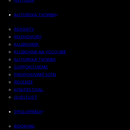
HISTORIE
KLUBOVNÍK
KLUBOVNA NA YOUTUBE
AUTORSKÁ TVORBA
AUTORSKÁ TVORBA
SUPPORTUJEME
REPORTY
PROPOJOVÁNÍ SCÉN
ROZHOVORY
RECENZE
KLUBOVNÍK
KFN/FESTIVAL
KLUBOVNA NA YOUTUBE
GUESTLIST
AUTORSKÁ TVORBA
SUPPORTUJEME
SPOLUPRÁCE
PROPOJOVÁNÍ SCÉN
RECENZE
BOOKING
KFN/FESTIVAL
PR SPOLUPRÁCE
GUESTLIST
MERCH
SPOLUPRÁCE
KONTAKT
BOOKING