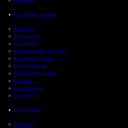
HISTORIE
KLUBOVNÍK
KLUBOVNA NA YOUTUBE
AUTORSKÁ TVORBA
AUTORSKÁ TVORBA
SUPPORTUJEME
REPORTY
PROPOJOVÁNÍ SCÉN
ROZHOVORY
RECENZE
KLUBOVNÍK
KFN/FESTIVAL
KLUBOVNA NA YOUTUBE
GUESTLIST
AUTORSKÁ TVORBA
SUPPORTUJEME
SPOLUPRÁCE
PROPOJOVÁNÍ SCÉN
RECENZE
BOOKING
KFN/FESTIVAL
PR SPOLUPRÁCE
GUESTLIST
MERCH
SPOLUPRÁCE
KONTAKT
BOOKING