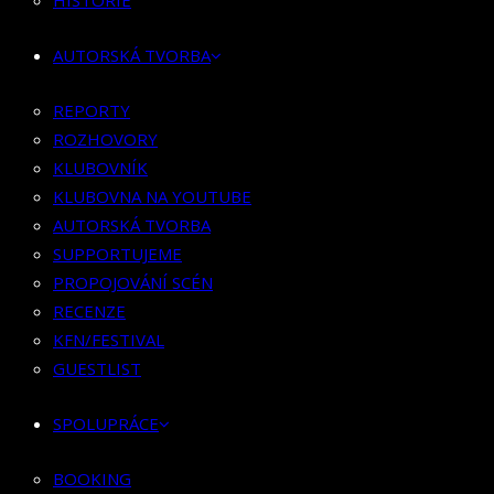
RECENZE
HISTORIE
KFN/FESTIVAL
AUTORSKÁ TVORBA
GUESTLIST
REPORTY
SPOLUPRÁCE
ROZHOVORY
BOOKING
KLUBOVNÍK
PR SPOLUPRÁCE
KLUBOVNA NA YOUTUBE
AUTORSKÁ TVORBA
MERCH
SUPPORTUJEME
KONTAKT
PROPOJOVÁNÍ SCÉN
RECENZE
KFN/FESTIVAL
GUESTLIST
SPOLUPRÁCE
BOOKING