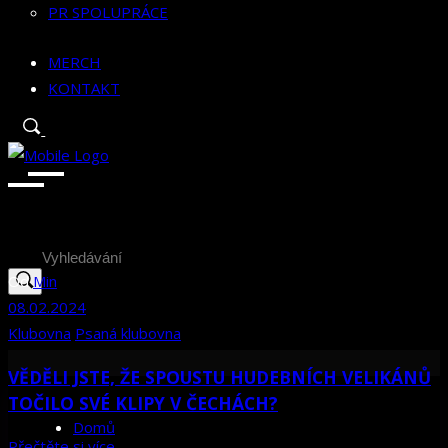
PR SPOLUPRÁCE
MERCH
KONTAKT
Search
for:
Od
Min
08.02.2024
Klubovna
Psaná klubovna
VĚDĚLI JSTE, ŽE SPOUSTU HUDEBNÍCH VELIKÁNŮ
TOČILO SVÉ KLIPY V ČECHÁCH?
Domů
Přečtěte si více