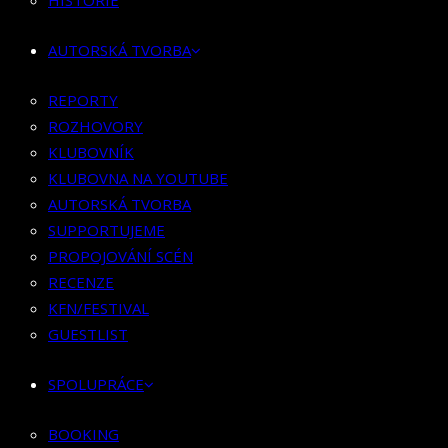
HISTORIE
KLUBOVNÍK
KLUBOVNA NA YOUTUBE
AUTORSKÁ TVORBA
AUTORSKÁ TVORBA
SUPPORTUJEME
REPORTY
PROPOJOVÁNÍ SCÉN
ROZHOVORY
RECENZE
KLUBOVNÍK
KFN/FESTIVAL
KLUBOVNA NA YOUTUBE
GUESTLIST
AUTORSKÁ TVORBA
SUPPORTUJEME
SPOLUPRÁCE
PROPOJOVÁNÍ SCÉN
RECENZE
BOOKING
KFN/FESTIVAL
PR SPOLUPRÁCE
GUESTLIST
MERCH
SPOLUPRÁCE
KONTAKT
BOOKING