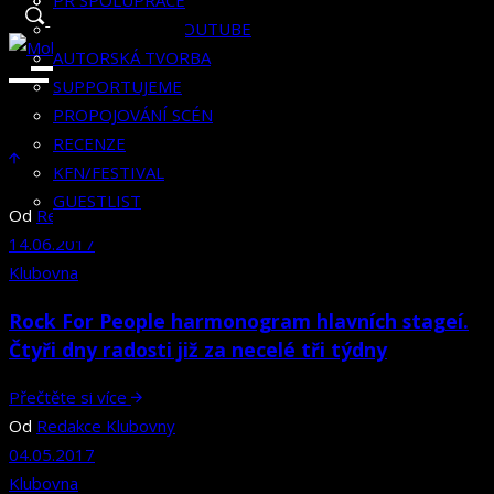
RECENZE
HISTORIE
KLUBOVNÍK
PR SPOLUPRÁCE
KFN/FESTIVAL
KLUBOVNA NA YOUTUBE
GUESTLIST
AUTORSKÁ TVORBA
SUPPORTUJEME
PROPOJOVÁNÍ SCÉN
RECENZE
KFN/FESTIVAL
GUESTLIST
Od
Redakce Klubovny
14.06.2017
Klubovna
Rock For People harmonogram hlavních stageí.
Čtyři dny radosti již za necelé tři týdny
Přečtěte si více
Od
Redakce Klubovny
04.05.2017
Klubovna