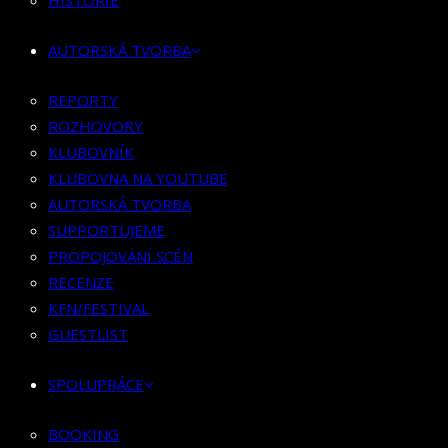
HISTORIE
KLUBOVNÍK
KLUBOVNA NA YOUTUBE
AUTORSKÁ TVORBA
AUTORSKÁ TVORBA
SUPPORTUJEME
REPORTY
PROPOJOVÁNÍ SCÉN
ROZHOVORY
RECENZE
KLUBOVNÍK
KFN/FESTIVAL
KLUBOVNA NA YOUTUBE
GUESTLIST
AUTORSKÁ TVORBA
SUPPORTUJEME
SPOLUPRÁCE
PROPOJOVÁNÍ SCÉN
RECENZE
BOOKING
KFN/FESTIVAL
PR SPOLUPRÁCE
GUESTLIST
MERCH
SPOLUPRÁCE
KONTAKT
BOOKING