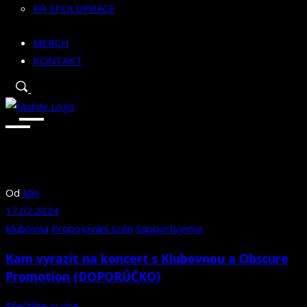
PR SPOLUPRÁCE
MERCH
KONTAKT
Od
Min
17.02.2024
Klubovna
Propojování scén
Supportujeme
Kam vyrazit na koncert s Klubovnou a Obscure
Promotion (DOPORŮČKO)
Přečtěte si více