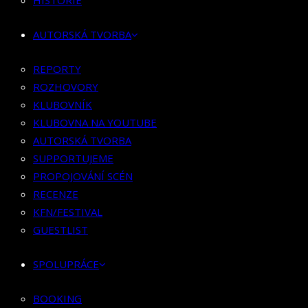
HISTORIE
KLUBOVNÍK
KLUBOVNA NA YOUTUBE
AUTORSKÁ TVORBA
AUTORSKÁ TVORBA
SUPPORTUJEME
REPORTY
PROPOJOVÁNÍ SCÉN
ROZHOVORY
RECENZE
KLUBOVNÍK
KFN/FESTIVAL
KLUBOVNA NA YOUTUBE
GUESTLIST
AUTORSKÁ TVORBA
SUPPORTUJEME
SPOLUPRÁCE
PROPOJOVÁNÍ SCÉN
RECENZE
BOOKING
KFN/FESTIVAL
PR SPOLUPRÁCE
GUESTLIST
MERCH
SPOLUPRÁCE
KONTAKT
BOOKING