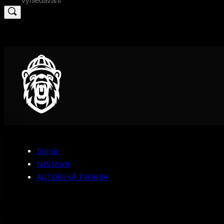
for:
Domů
Náš team
AUTORSKÁ TVORBA