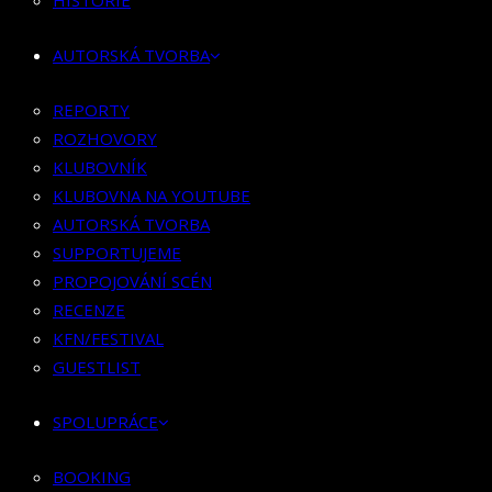
HISTORIE
KLUBOVNÍK
KLUBOVNA NA YOUTUBE
AUTORSKÁ TVORBA
AUTORSKÁ TVORBA
SUPPORTUJEME
REPORTY
PROPOJOVÁNÍ SCÉN
ROZHOVORY
RECENZE
KLUBOVNÍK
KFN/FESTIVAL
KLUBOVNA NA YOUTUBE
GUESTLIST
AUTORSKÁ TVORBA
SUPPORTUJEME
SPOLUPRÁCE
PROPOJOVÁNÍ SCÉN
RECENZE
BOOKING
KFN/FESTIVAL
PR SPOLUPRÁCE
GUESTLIST
MERCH
SPOLUPRÁCE
KONTAKT
BOOKING