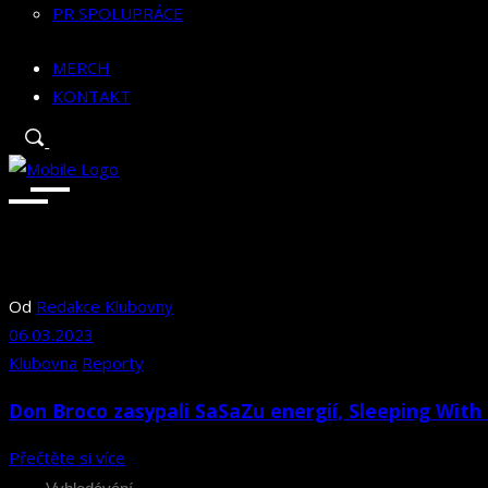
PR SPOLUPRÁCE
MERCH
KONTAKT
Od
Redakce Klubovny
06.03.2023
Klubovna
Reporty
Don Broco zasypali SaSaZu energií, Sleeping Wit
Přečtěte si více
Search