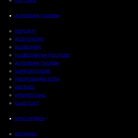
HISTORIE
KLUBOVNÍK
KLUBOVNA NA YOUTUBE
AUTORSKÁ TVORBA
AUTORSKÁ TVORBA
SUPPORTUJEME
REPORTY
PROPOJOVÁNÍ SCÉN
ROZHOVORY
RECENZE
KLUBOVNÍK
KFN/FESTIVAL
KLUBOVNA NA YOUTUBE
GUESTLIST
AUTORSKÁ TVORBA
SUPPORTUJEME
SPOLUPRÁCE
PROPOJOVÁNÍ SCÉN
RECENZE
BOOKING
KFN/FESTIVAL
PR SPOLUPRÁCE
GUESTLIST
MERCH
SPOLUPRÁCE
KONTAKT
BOOKING