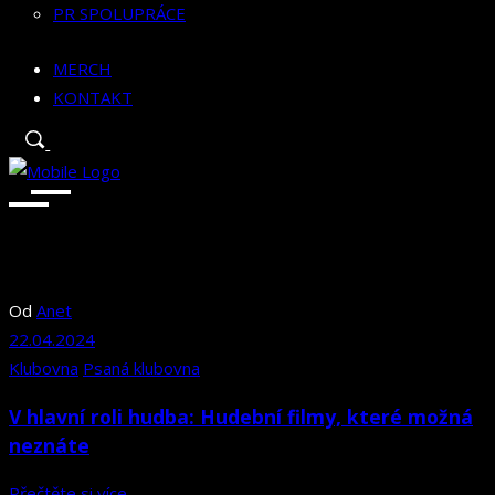
PR SPOLUPRÁCE
MERCH
KONTAKT
Od
Anet
22.04.2024
Klubovna
Psaná klubovna
V hlavní roli hudba: Hudební filmy, které možná
neznáte
Přečtěte si více