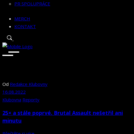
PR SPOLUPRÁCE
MERCH
KONTAKT
Od
Redakce Klubovny
16.08.2022
Klubovna
Reporty
25× a stále poprvé. Brutal Assault nešetřil ani
minutu
Přečtěte si více