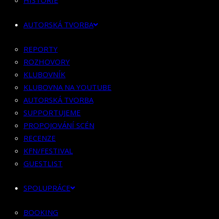
RECENZE
HISTORIE
KFN/FESTIVAL
AUTORSKÁ TVORBA
GUESTLIST
REPORTY
SPOLUPRÁCE
ROZHOVORY
BOOKING
KLUBOVNÍK
PR SPOLUPRÁCE
KLUBOVNA NA YOUTUBE
AUTORSKÁ TVORBA
MERCH
SUPPORTUJEME
KONTAKT
PROPOJOVÁNÍ SCÉN
RECENZE
KFN/FESTIVAL
GUESTLIST
SPOLUPRÁCE
BOOKING