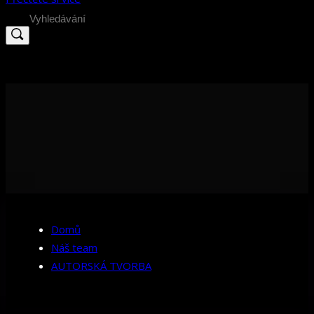
Search
for:
Domů
Náš team
AUTORSKÁ TVORBA