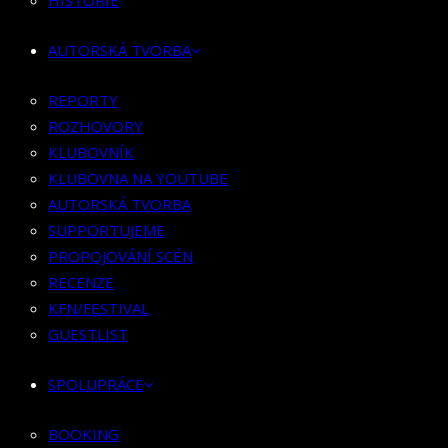
HISTORIE
KLUBOVNÍK
KLUBOVNA NA YOUTUBE
AUTORSKÁ TVORBA
AUTORSKÁ TVORBA
SUPPORTUJEME
REPORTY
PROPOJOVÁNÍ SCÉN
ROZHOVORY
RECENZE
KLUBOVNÍK
KFN/FESTIVAL
KLUBOVNA NA YOUTUBE
GUESTLIST
AUTORSKÁ TVORBA
SUPPORTUJEME
SPOLUPRÁCE
PROPOJOVÁNÍ SCÉN
RECENZE
BOOKING
KFN/FESTIVAL
PR SPOLUPRÁCE
GUESTLIST
MERCH
SPOLUPRÁCE
KONTAKT
BOOKING