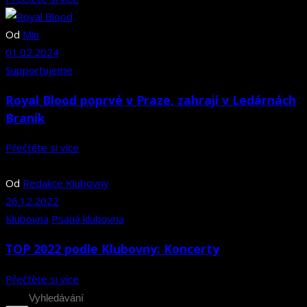
Od
Min
01.02.2024
Supportujeme
Royal Blood poprvé v Praze, zahrají v Ledárnách
Braník
Přečtěte si více
Od
Redakce Klubovny
26.12.2022
Klubovna
Psaná klubovna
TOP 2022 podle Klubovny: Koncerty
Přečtěte si více
Search