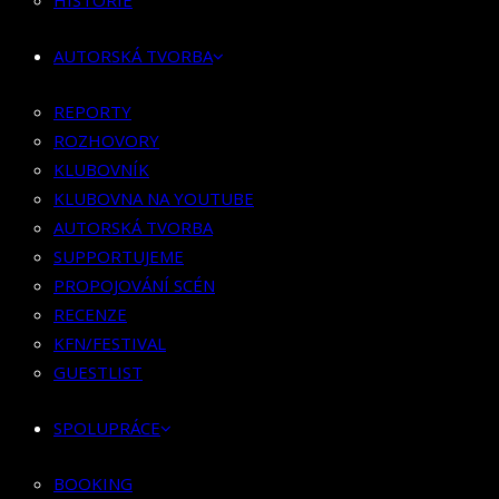
HISTORIE
KLUBOVNÍK
KLUBOVNA NA YOUTUBE
AUTORSKÁ TVORBA
AUTORSKÁ TVORBA
SUPPORTUJEME
REPORTY
PROPOJOVÁNÍ SCÉN
ROZHOVORY
RECENZE
KLUBOVNÍK
KFN/FESTIVAL
KLUBOVNA NA YOUTUBE
GUESTLIST
AUTORSKÁ TVORBA
SUPPORTUJEME
SPOLUPRÁCE
PROPOJOVÁNÍ SCÉN
RECENZE
BOOKING
KFN/FESTIVAL
PR SPOLUPRÁCE
GUESTLIST
MERCH
SPOLUPRÁCE
KONTAKT
BOOKING