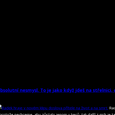
olutní nesmysl. To je jako když jdeš na střelnici, 
Rad
rotože nechceme, aby zůstalo jenom u keců, tak další z nich je 