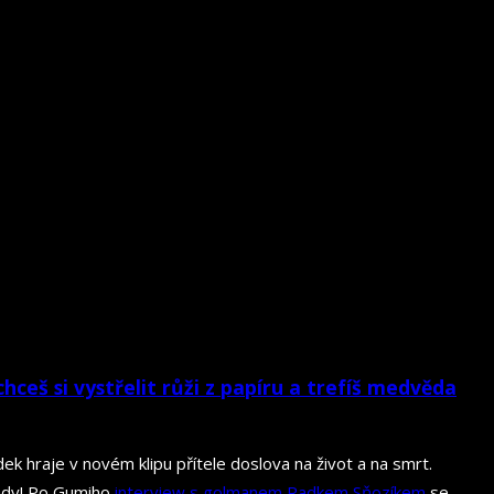
chceš si vystřelit růži z papíru a trefíš medvěda
ek hraje v novém klipu přítele doslova na život a na smrt.
tady! Po Gumiho
interview s golmanem Radkem Sňozíkem
se