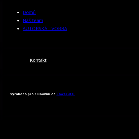
Domů
Náš team
AUTORSKÁ TVORBA
Kontakt
Vyrobeno pro Klubovnu od
PowerSite.
Všechna práva vyhrazena 2026.