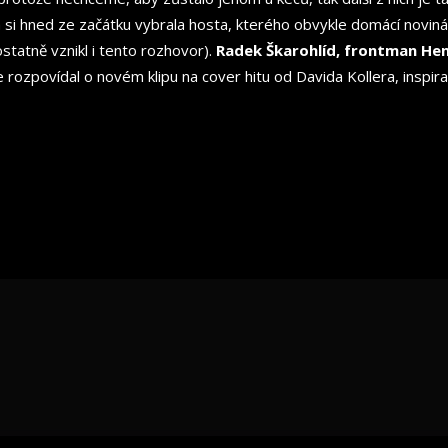
 si hned ze začátku vybrala hosta, kterého obvykle domácí novin
tatně vznikl i tento rozhovor).
Radek Škarohlíd, frontman He
e rozpovídal o novém klipu na cover hitu od Davida Kollera, insp