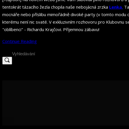
tentokrát tázacího žezla chopila naše nebojácná zrzka
Lenka.
Ta
mocnáře nebo příslibu mimořádně divoké party (v tomto modu os
kterému není nic svaté. V exkluzivním rozhovoru pro Klubovnu s
"oblíbenci" - Richardu Krajčovi. Příjemnou zábavu!
Continue Reading
Search
for: