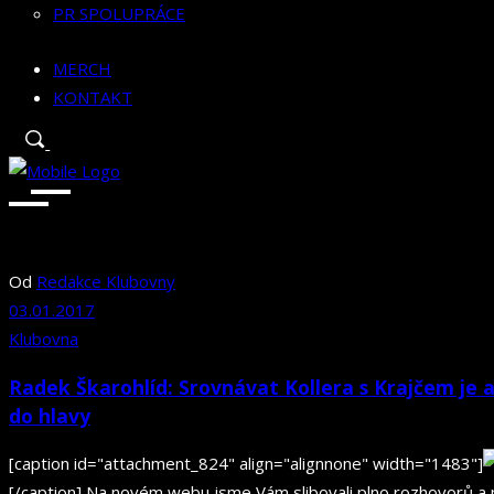
PR SPOLUPRÁCE
MERCH
KONTAKT
Od
Redakce Klubovny
03.01.2017
Klubovna
Radek Škarohlíd: Srovnávat Kollera s Krajčem je abs
do hlavy
[caption id="attachment_824" align="alignnone" width="1483"]
[/caption] Na novém webu jsme Vám slibovali plno rozhovorů a p