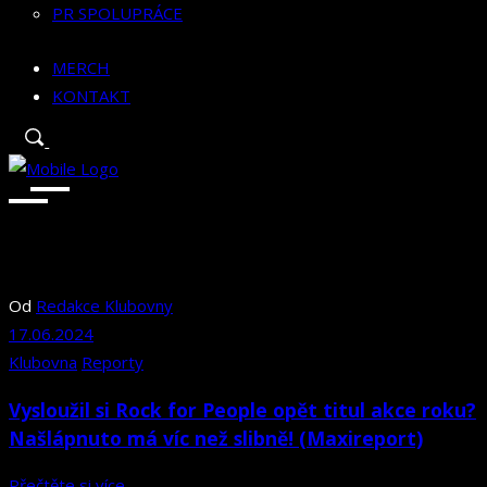
PR SPOLUPRÁCE
MERCH
KONTAKT
Od
Redakce Klubovny
17.06.2024
Klubovna
Reporty
Vysloužil si Rock for People opět titul akce roku?
Našlápnuto má víc než slibně! (Maxireport)
Přečtěte si více