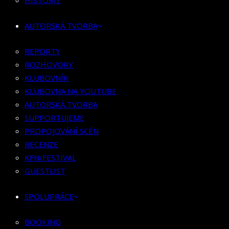
HISTORIE
KLUBOVNÍK
KLUBOVNA NA YOUTUBE
AUTORSKÁ TVORBA
AUTORSKÁ TVORBA
SUPPORTUJEME
REPORTY
PROPOJOVÁNÍ SCÉN
ROZHOVORY
RECENZE
KLUBOVNÍK
KFN/FESTIVAL
KLUBOVNA NA YOUTUBE
GUESTLIST
AUTORSKÁ TVORBA
SUPPORTUJEME
SPOLUPRÁCE
PROPOJOVÁNÍ SCÉN
RECENZE
BOOKING
KFN/FESTIVAL
PR SPOLUPRÁCE
GUESTLIST
MERCH
SPOLUPRÁCE
KONTAKT
BOOKING