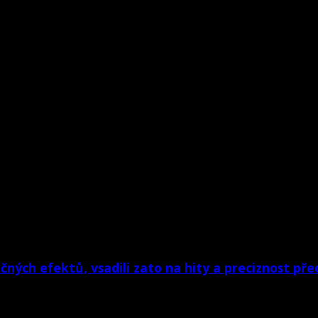
ých efektů, vsadili zato na hity a preciznost pře