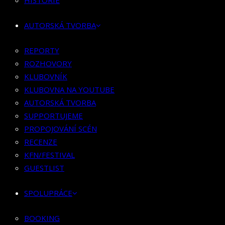
HISTORIE
KLUBOVNÍK
KLUBOVNA NA YOUTUBE
AUTORSKÁ TVORBA
AUTORSKÁ TVORBA
SUPPORTUJEME
REPORTY
PROPOJOVÁNÍ SCÉN
ROZHOVORY
RECENZE
KLUBOVNÍK
KFN/FESTIVAL
KLUBOVNA NA YOUTUBE
GUESTLIST
AUTORSKÁ TVORBA
SUPPORTUJEME
SPOLUPRÁCE
PROPOJOVÁNÍ SCÉN
RECENZE
BOOKING
KFN/FESTIVAL
PR SPOLUPRÁCE
GUESTLIST
MERCH
SPOLUPRÁCE
KONTAKT
BOOKING