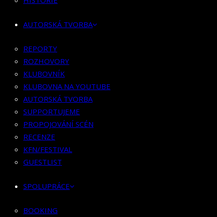
HISTORIE
KLUBOVNÍK
KLUBOVNA NA YOUTUBE
AUTORSKÁ TVORBA
AUTORSKÁ TVORBA
SUPPORTUJEME
REPORTY
PROPOJOVÁNÍ SCÉN
ROZHOVORY
RECENZE
KLUBOVNÍK
KFN/FESTIVAL
KLUBOVNA NA YOUTUBE
GUESTLIST
AUTORSKÁ TVORBA
SUPPORTUJEME
SPOLUPRÁCE
PROPOJOVÁNÍ SCÉN
RECENZE
BOOKING
KFN/FESTIVAL
PR SPOLUPRÁCE
GUESTLIST
MERCH
SPOLUPRÁCE
KONTAKT
BOOKING