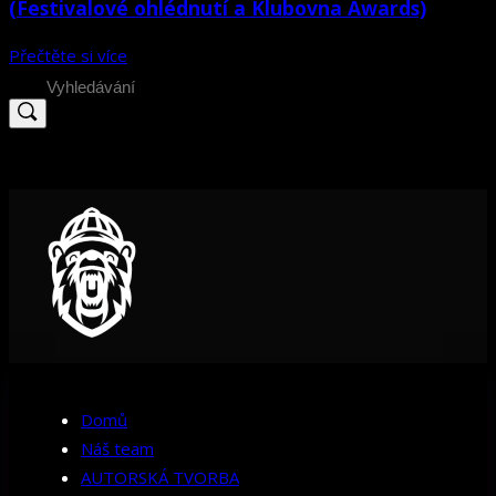
(Festivalové ohlédnutí a Klubovna Awards)
Přečtěte si více
Search
for:
Domů
Náš team
AUTORSKÁ TVORBA