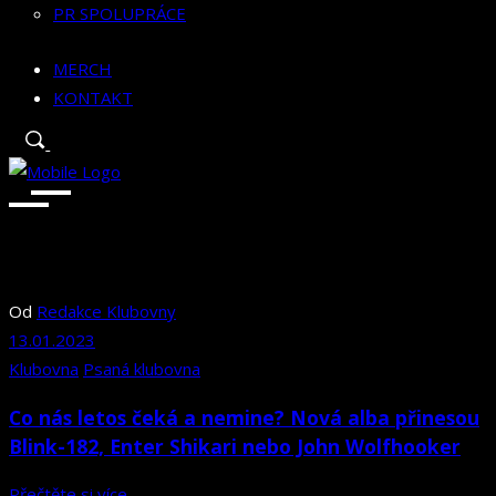
PR SPOLUPRÁCE
MERCH
KONTAKT
Od
Redakce Klubovny
13.01.2023
Klubovna
Psaná klubovna
Co nás letos čeká a nemine? Nová alba přinesou
Blink-182, Enter Shikari nebo John Wolfhooker
Přečtěte si více