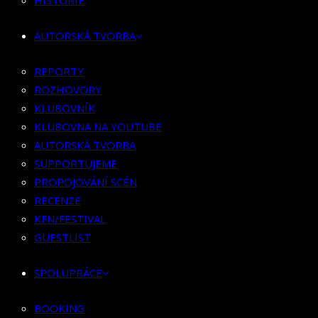
HISTORIE
KLUBOVNÍK
KLUBOVNA NA YOUTUBE
AUTORSKÁ TVORBA
AUTORSKÁ TVORBA
SUPPORTUJEME
REPORTY
PROPOJOVÁNÍ SCÉN
ROZHOVORY
RECENZE
KLUBOVNÍK
KFN/FESTIVAL
KLUBOVNA NA YOUTUBE
GUESTLIST
AUTORSKÁ TVORBA
SUPPORTUJEME
SPOLUPRÁCE
PROPOJOVÁNÍ SCÉN
RECENZE
BOOKING
KFN/FESTIVAL
PR SPOLUPRÁCE
GUESTLIST
MERCH
SPOLUPRÁCE
KONTAKT
BOOKING