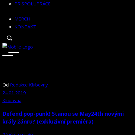
PR SPOLUPRÁCE
MERCH
KONTAKT
Od
Redakce Klubovny
24.01.2019
Klubovna
Defend pop-punk! Stanou se May24th novými
krály žánru? (exkluzivní premiéra)
Přečtěte si více