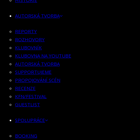
HISTORIE
KLUBOVNÍK
KLUBOVNA NA YOUTUBE
AUTORSKÁ TVORBA
AUTORSKÁ TVORBA
SUPPORTUJEME
REPORTY
PROPOJOVÁNÍ SCÉN
ROZHOVORY
RECENZE
KLUBOVNÍK
KFN/FESTIVAL
KLUBOVNA NA YOUTUBE
GUESTLIST
AUTORSKÁ TVORBA
SUPPORTUJEME
SPOLUPRÁCE
PROPOJOVÁNÍ SCÉN
RECENZE
BOOKING
KFN/FESTIVAL
PR SPOLUPRÁCE
GUESTLIST
MERCH
SPOLUPRÁCE
KONTAKT
BOOKING