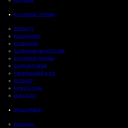
HISTORIE
KLUBOVNÍK
KLUBOVNA NA YOUTUBE
AUTORSKÁ TVORBA
AUTORSKÁ TVORBA
SUPPORTUJEME
REPORTY
PROPOJOVÁNÍ SCÉN
ROZHOVORY
RECENZE
KLUBOVNÍK
KFN/FESTIVAL
KLUBOVNA NA YOUTUBE
GUESTLIST
AUTORSKÁ TVORBA
SUPPORTUJEME
SPOLUPRÁCE
PROPOJOVÁNÍ SCÉN
RECENZE
BOOKING
KFN/FESTIVAL
PR SPOLUPRÁCE
GUESTLIST
MERCH
SPOLUPRÁCE
KONTAKT
BOOKING