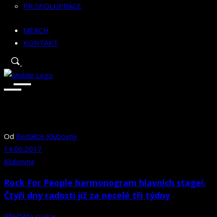
PR SPOLUPRÁCE
MERCH
KONTAKT
Od
Redakce Klubovny
14.06.2017
Klubovna
Rock For People harmonogram hlavních stageí.
Čtyři dny radosti již za necelé tři týdny
Přečtěte si více