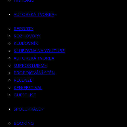
HISTORIE
KLUBOVNÍK
KLUBOVNA NA YOUTUBE
AUTORSKÁ TVORBA
AUTORSKÁ TVORBA
SUPPORTUJEME
REPORTY
PROPOJOVÁNÍ SCÉN
ROZHOVORY
RECENZE
KLUBOVNÍK
KFN/FESTIVAL
KLUBOVNA NA YOUTUBE
GUESTLIST
AUTORSKÁ TVORBA
SUPPORTUJEME
SPOLUPRÁCE
PROPOJOVÁNÍ SCÉN
RECENZE
BOOKING
KFN/FESTIVAL
PR SPOLUPRÁCE
GUESTLIST
MERCH
SPOLUPRÁCE
KONTAKT
BOOKING