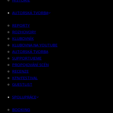
HISTORIE
KLUBOVNÍK
KLUBOVNA NA YOUTUBE
AUTORSKÁ TVORBA
AUTORSKÁ TVORBA
SUPPORTUJEME
REPORTY
PROPOJOVÁNÍ SCÉN
ROZHOVORY
RECENZE
KLUBOVNÍK
KFN/FESTIVAL
KLUBOVNA NA YOUTUBE
GUESTLIST
AUTORSKÁ TVORBA
SUPPORTUJEME
SPOLUPRÁCE
PROPOJOVÁNÍ SCÉN
RECENZE
BOOKING
KFN/FESTIVAL
PR SPOLUPRÁCE
GUESTLIST
MERCH
SPOLUPRÁCE
KONTAKT
BOOKING