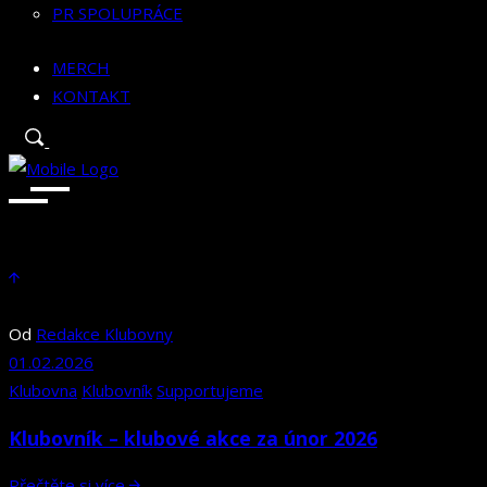
PR SPOLUPRÁCE
MERCH
KONTAKT
Od
Redakce Klubovny
01.02.2026
Klubovna
Klubovník
Supportujeme
Klubovník – klubové akce za únor 2026
Přečtěte si více