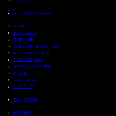
HISTORIE
KLUBOVNÍK
KLUBOVNA NA YOUTUBE
AUTORSKÁ TVORBA
AUTORSKÁ TVORBA
SUPPORTUJEME
REPORTY
PROPOJOVÁNÍ SCÉN
ROZHOVORY
RECENZE
KLUBOVNÍK
KFN/FESTIVAL
KLUBOVNA NA YOUTUBE
GUESTLIST
AUTORSKÁ TVORBA
SUPPORTUJEME
SPOLUPRÁCE
PROPOJOVÁNÍ SCÉN
RECENZE
BOOKING
KFN/FESTIVAL
PR SPOLUPRÁCE
GUESTLIST
MERCH
SPOLUPRÁCE
KONTAKT
BOOKING