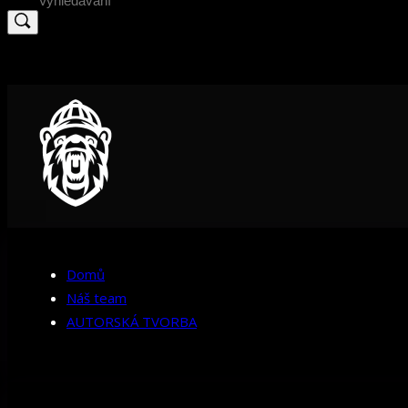
for:
Domů
Náš team
AUTORSKÁ TVORBA